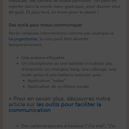
médi­cale, des sachets de tisane par­fumés : on peut les
injecter dans la sonde naso-gas­trique, pour don­ner plus
de goût. Et plus tard, en boire pour le plaisir !
Des outils pour mieux communiquer
Après cer­taines inter­ven­tions comme par exem­ple la
laryn­gec­tomie
, la voix peut être absente
temporairement.
Une ardoise effaçable
Un smart­phone ou une tablette (n’oubliez pas
d’emporter un chargeur long, une ral­longe, une
mul­ti-prise et une bat­terie externe) avec :
Appli­ca­tion “notes”
Appli­ca­tion de syn­thèse vocale
» Pour en savoir plus, décou­vrez notre
arti­cle sur
les out­ils pour faciliter la
communication
Des cartes pré­parées à l’avance (“J’ai mal”, “J’ai