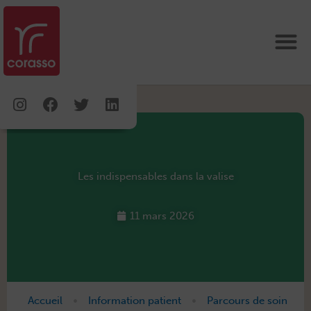
Aller
au
contenu
Instagram
Facebook
Twitter
Linkedin
Les indispensables dans la valise
11 mars 2026
•
•
Accueil
Information patient
Parcours de soin