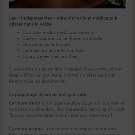
Les « indispensables » administratifs et médicaux à
glisser dans la valise
Compte-ren­dus médi­caux récents
Carte d’identité, carte Vitale / mutuelle
Ordon­nances en cours
Liste des traite­ments habituels
Coor­don­nées des proches
Si vous êtes du genre très organ­isé et que votre séjour
risque d’être un peu long, prévoir un classeur pour
ranger tous les documents.
Le paquetage de survie indispensable
L’ar­mure de nuit :
un pyja­ma ultra-doux, un peignoir ou
une robe de cham­bre, des chaus­sons, parce que le style
“blouse ouverte dans le dos”, très peu pour vous !
L’armure de jour :
des vête­ments amples et con­fort­a­
bles, avec pres­sion ou bou­ton, faciles à ouvrir si vous