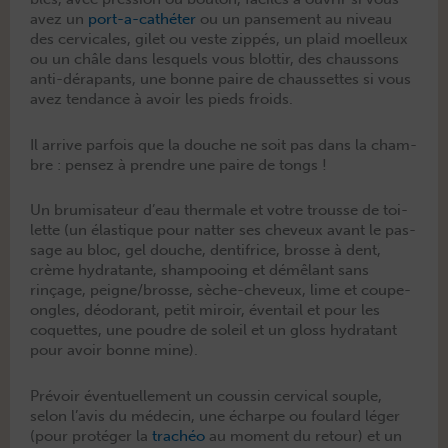
avez un
port-a-cathéter
ou un panse­ment au niveau
des cer­vi­cales, gilet ou veste zip­pés, un plaid moelleux
ou un châle dans lesquels vous blot­tir, des chaus­sons
anti-déra­pants, une bonne paire de chaus­settes si vous
avez ten­dance à avoir les pieds froids.
Il arrive par­fois que la douche ne soit pas dans la cham­
bre : pensez à pren­dre une paire de tongs !
Un bru­misa­teur d’eau ther­male et votre trousse de toi­
lette (un élas­tique pour nat­ter ses cheveux avant le pas­
sage au bloc, gel douche, den­ti­frice, brosse à dent,
crème hydratante, sham­poo­ing et démêlant sans
rinçage, peigne/brosse, sèche-cheveux, lime et coupe-
ongles, déodor­ant, petit miroir, éven­tail et pour les
coquettes, une poudre de soleil et un gloss hydratant
pour avoir bonne mine).
Prévoir éventuelle­ment un coussin cer­vi­cal sou­ple,
selon l’avis du médecin, une écharpe ou foulard léger
(pour pro­téger la
tra­chéo
au moment du retour) et un