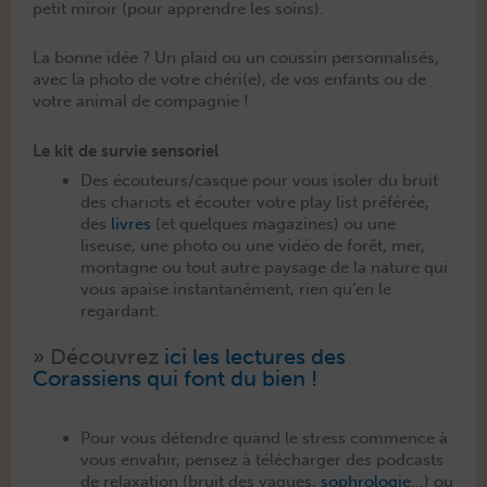
petit miroir (pour appren­dre les soins).
La bonne idée ? Un plaid ou un coussin per­son­nal­isés,
avec la pho­to de votre chéri(e), de vos enfants ou de
votre ani­mal de compagnie !
Le kit de survie sensoriel
Des écouteurs/casque pour vous isol­er du bruit
des char­i­ots et écouter votre play list préférée,
des
livres
(et quelques mag­a­zines) ou une
liseuse, une pho­to ou une vidéo de forêt, mer,
mon­tagne ou tout autre paysage de la nature qui
vous apaise instan­ta­né­ment, rien qu’en le
regardant.
» Décou­vrez
ici les lec­tures des
Corassiens qui font du bien !
Pour vous déten­dre quand le stress com­mence à
vous envahir, pensez à télécharg­er des pod­casts
de relax­ation (bruit des vagues,
sophrolo­gie
…) ou