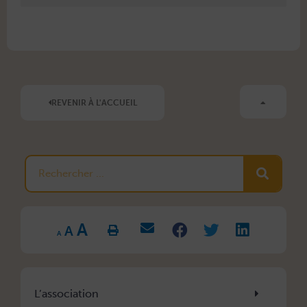
REVENIR À L'ACCUEIL
Rechercher
Increase
Reset
A
Decrease
font
A
font
font
size.
A
size.
size.
L’association