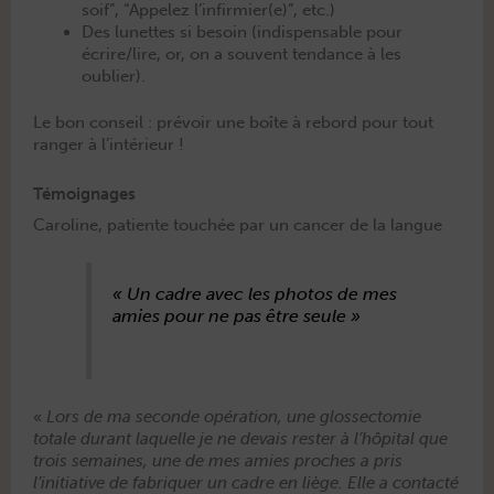
soif”, “Appelez l’infirmier(e)”, etc.)
Des lunettes si besoin (indis­pens­able pour
écrire/lire, or, on a sou­vent ten­dance à les
oublier).
Le bon con­seil : prévoir une boîte à rebord pour tout
ranger à l’intérieur !
Témoignages
Caroline, patiente touchée par un cancer de la langue
« Un cadre avec les pho­tos de mes
amies pour ne pas être seule »
«
Lors de ma sec­onde opéra­tion, une glos­sec­tomie
totale durant laque­lle je ne devais rester à l’hôpital que
trois semaines, une de mes amies proches a pris
l’initiative de fab­ri­quer un cadre en liège. Elle a con­tac­té