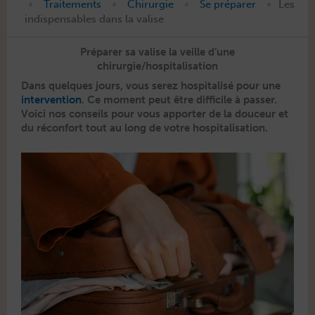
•
•
•
•
Traitements
Chirurgie
Se préparer
Les
indispensables dans la valise
Préparer sa valise la veille d’une
chirurgie/hospitalisation
Dans quelques jours, vous serez hos­pi­tal­isé pour une
inter­ven­tion
. Ce
moment
peut être dif­fi­cile à pass­er.
Voici nos con­seils pour vous apporter de la douceur et
du récon­fort tout au long de votre hospitalisation.