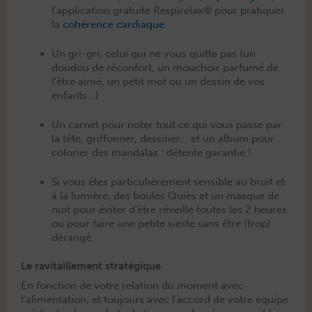
l’application gra­tu­ite Respire­lax® pour pra­ti­quer
la
cohérence car­diaque
.
Un gri-gri, celui qui ne vous quitte pas (un
doudou de récon­fort, un mou­choir par­fumé de
l’être aimé, un petit mot ou un dessin de vos
enfants…)
Un car­net pour not­er tout ce qui vous passe par
la tête, grif­fon­ner, dessin­er… et un album pour
col­o­ri­er des man­dalas : détente garantie !
Si vous êtes par­ti­c­ulière­ment sen­si­ble au bruit et
à la lumière, des boules Quiès et un masque de
nuit pour éviter d’être réveil­lé toutes les 2 heures
ou pour faire une petite sieste sans être (trop)
dérangé.
Le ravitaillement stratégique
En fonc­tion de votre rela­tion du moment avec
l’alimentation, et tou­jours avec l’accord de votre équipe