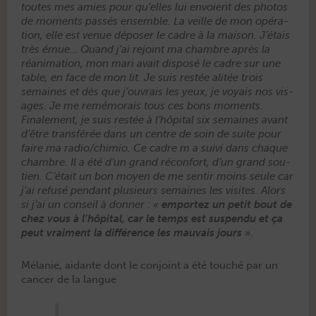
toutes mes amies pour qu’elles lui envoient des pho­tos
de moments passés ensem­ble. La veille de mon opéra­
tion, elle est venue dépos­er le cadre à la mai­son. J’étais
très émue… Quand j’ai rejoint ma cham­bre après la
réan­i­ma­tion, mon mari avait dis­posé le cadre sur une
table, en face de mon lit. Je suis restée alitée trois
semaines et dès que j’ouvrais les yeux, je voy­ais nos vis­
ages. Je me remé­morais tous ces bons moments.
Finale­ment, je suis restée à l’hôpital six semaines avant
d’être trans­férée dans un cen­tre de soin de suite pour
faire ma radio/chimio. Ce cadre m a suivi dans chaque
cham­bre. Il a été d’un grand récon­fort, d’un grand sou­
tien. C’était un bon moyen de me sen­tir moins seule car
j’ai refusé pen­dant plusieurs semaines les vis­ites. Alors
si j’ai un con­seil à don­ner : «
emportez un petit bout de
chez vous à l’hôpital, car le temps est sus­pendu et ça
peut vrai­ment la dif­férence les mau­vais jours
».
Mélanie, aidante dont le conjoint a été touché par un
cancer de la langue