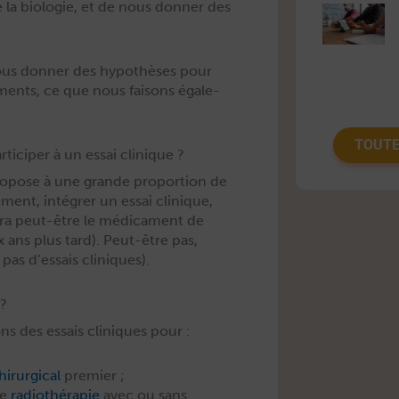
 la biolo­gie, et de nous don­ner des
 nous don­ner des hypothès­es pour
ments, ce que nous faisons égale­
TOUTE
ticiper à un essai clinique ?
 pro­pose à une grande pro­por­tion de
­ment, inté­gr­er un essai clin­ique,
era peut-être le médica­ment de
 ans plus tard). Peut-être pas,
t pas d’essais cliniques).
 ?
ns des essais clin­iques pour :
irur­gi­cal
premier ;
de
radio­thérapie
avec ou sans