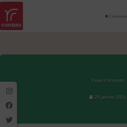
Aller
au
contenu
L’associa
Essais Cliniques
Instagram
Facebook
Twitter
Linkedin
29 janvier 2021