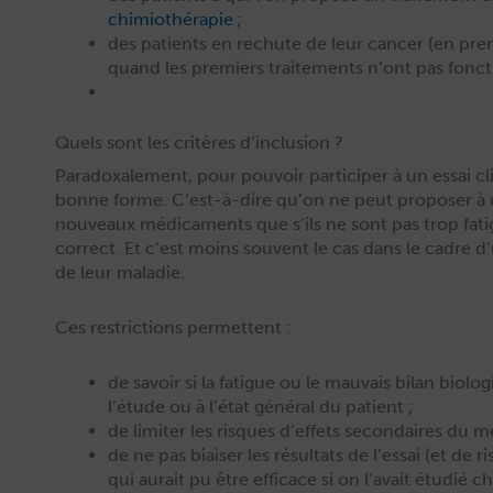
chimio­thérapie
;
des patients en rechute de leur can­cer (en pre­
quand les pre­miers traite­ments n’ont pas fonct
Quels sont les critères d’inclusion ?
Para­doxale­ment, pour pou­voir par­ticiper à un essai cli
bonne forme. C’est-à-dire qu’on ne peut pro­pos­er à 
nou­veaux médica­ments que s’ils ne sont pas trop fati
cor­rect. Et c’est moins sou­vent le cas dans le cadre 
de leur maladie.
Ces restric­tions permettent :
de savoir si la fatigue ou le mau­vais bilan biol
l’étude ou à l’état général du patient ;
de lim­iter les risques d’effets sec­ondaires du
de ne pas biais­er les résul­tats de l’essai (et de
qui aurait pu être effi­cace si on l’avait étudié