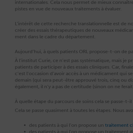
inter­na­tionales. Cela nous per­met de mieux con­naître
pistes en vue de nou­veaux traite­ments à évaluer.
L’intérêt de cette recherche trans­la­tion­nelle est de
créer des essais thérapeu­tiques de nou­veaux médica­
ment dans le cadre du département.
Aujourd’hui, à quels patients ORL propose-t-on de par
À l’institut Curie, ce n’est pas sys­té­ma­tique, mais je
patients de par­ticiper à des essais clin­iques. Car, finale
c’est l’occasion d’avoir accès à un médica­ment qui s
demain (qui sera peut-être approu­vé trois, cinq ou dix
égale­ment, il n’y a pas de cer­ti­tude (sinon on ne ferai
À quelle étape du parcours de soins cela se passe-t-il
Cela se passe qua­si­ment à toutes les étapes. Nous avo
des patients à qui l’on pro­pose un
traite­ment ch
des patients à qui l’on pro­pose un traite­ment 