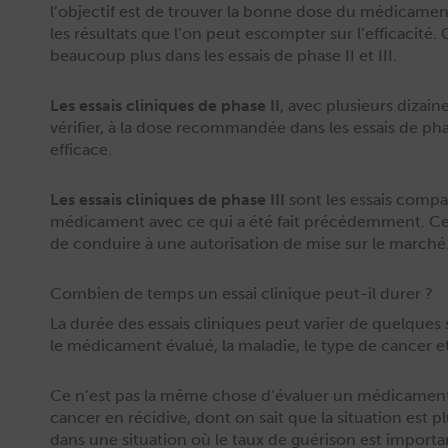
l’objectif est de trou­ver la bonne dose du médica­ment,
les résul­tats que l’on peut escompter sur l’efficacité. C
beau­coup plus dans les essais de phase II et III.
Les essais clin­iques de phase II
, avec plusieurs dizai
véri­fi­er, à la dose recom­mandée dans les essais de ph
efficace.
Les essais clin­iques de phase III
sont les essais com­para
médica­ment avec ce qui a été fait précédem­ment. Ce s
de con­duire à une autori­sa­tion de mise sur le marché
Combien de temps un essai clinique peut-il durer ?
La durée des essais clin­iques peut vari­er de quelque
le médica­ment éval­ué, la mal­adie, le type de can­cer et
Ce n’est pas la même chose d’évaluer un médica­ment
can­cer en récidive, dont on sait que la sit­u­a­tion es
dans une sit­u­a­tion où le taux de guéri­son est impor­