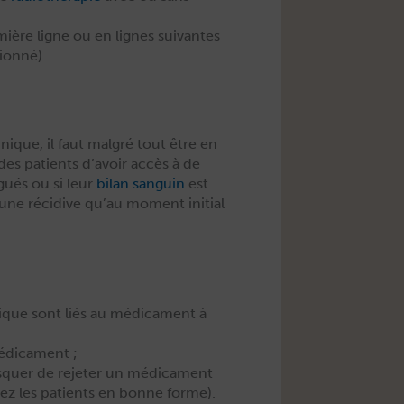
mière ligne ou en lignes suiv­antes
ionné).
n­ique, il faut mal­gré tout être en
des patients d’avoir accès à de
gués ou si leur
bilan san­guin
est
d’une récidive qu’au moment ini­tial
ogique sont liés au médica­ment à
 médicament ;
 ris­quer de rejeter un médica­ment
 chez les patients en bonne forme).