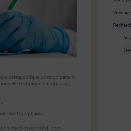
Notre po
Webinai
Recherc
Act
Essa
tégie thérapeu­tique chez un patient.
u­velle tech­nique chirur­gi­cale,
 ?
que­ment trois phases :
a­tion chez les patients), dont