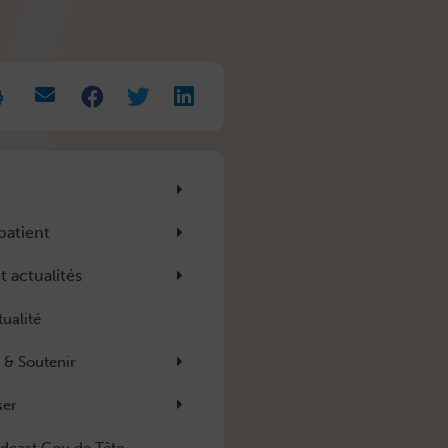
rease
t
.
patient
t actualités
tualité
 & Soutenir
ser