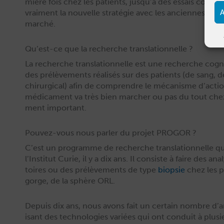
mière fois chez les patients, jusqu’à des essais com­para
A
vrai­ment la nou­velle stratégie avec les anci­ennes avan
marché.
Qu’est-ce que la recherche translationnelle ?
La recherche trans­la­tion­nelle est une recherche cog­ni
des prélève­ments réal­isés sur des patients (de sang,
chirur­gi­cal) afin de com­pren­dre le mécan­isme d’ac
médica­ment va très bien marcher ou pas du tout che
ment important.
Pouvez-vous nous parler du projet PROGOR ?
C’est un pro­gramme de recherche trans­la­tion­nelle qu
l’Institut Curie, il y a dix ans. Il con­siste à faire des a
toires ou des prélève­ments de type
biop­sie
chez les pa
gorge, de la sphère ORL.
Depuis dix ans, nous avons fait un cer­tain nom­bre d’a
isant des tech­nolo­gies var­iées qui ont con­duit à plusi