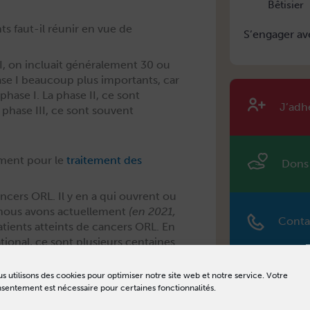
Bêtisier
s faut-il réunir en vue de
S’engager av
I, on inclu­ait générale­ment 30 ou
se I beau­coup plus impor­tants, car
phase I. La phase II, ce sont
J’adh
 phase III, ce sont sou­vent
ement pour le
traitement des
Dons
an­cers ORL. Il y en a qui ouvrent ou
e, nous avons actuelle­ment
(en 2021,
Conta
patients atteints de can­cers ORL. En
ational, ce sont plusieurs centaines.
e en ce moment ?
s utilisons des cookies pour optimiser notre site web et notre service. Votre
sentement est nécessaire pour certaines fonctionnalités.
dica­ments éval­ués pour la pre­