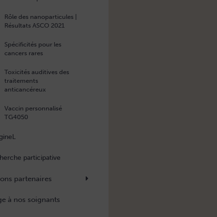
Rôle des nanoparticules |
Résultats ASCO 2021
Spécificités pour les
cancers rares
Toxicités auditives des
traitements
anticancéreux
Vaccin personnalisé
TG4050
gineL
herche participative
ions partenaires
 à nos soignants