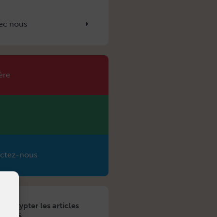
ec nous
ère
ctez-nous
Décrypter les articles
santé