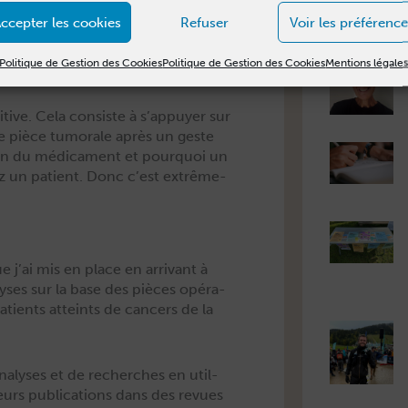
­t­ifs de phase III, où l’on com­pare
ccepter les cookies
Refuser
Voir les préférence
t l’autorisation de mise sur le
Politique de Gestion des Cookies
Politique de Gestion des Cookies
Mentions légale
­tive. Cela con­siste à s’appuyer sur
 de pièce tumorale après un geste
tion du médica­ment et pourquoi un
z un patient. Donc c’est extrême­
e j’ai mis en place en arrivant à
naly­ses sur la base des pièces opéra­
tients atteints de can­cers de la
nalyses et de recherch­es en util­
eurs pub­li­ca­tions dans des revues