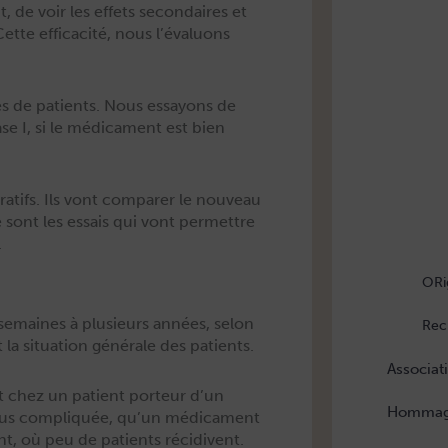
 de voir les effets sec­ondaires et
ette effi­cac­ité, nous l’évaluons
nes de patients. Nous essayons de
ase I, si le médica­ment est bien
­t­ifs. Ils vont com­par­er le nou­veau
ont les essais qui vont per­me­t­tre
.
ORi
s semaines à plusieurs années, selon
Rec
 la sit­u­a­tion générale des patients.
Associat
 chez un patient por­teur d’un
Hommage
t plus com­pliquée, qu’un médica­ment
tant, où peu de patients récidivent.