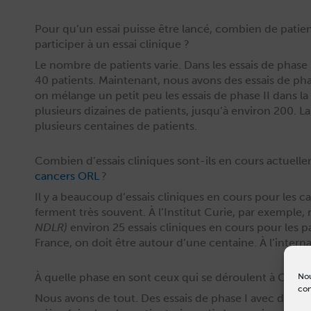
Pour qu’un essai puisse être lancé, combien de patient
participer à un essai clinique ?
Le nom­bre de patients varie. Dans les essais de phase 
40 patients. Main­tenant, nous avons des essais de pha
on mélange un petit peu les essais de phase II dans la 
plusieurs dizaines de patients, jusqu’à env­i­ron 200. La
plusieurs cen­taines de patients.
Combien d’essais cliniques sont-ils en cours actuell
cancers ORL
?
Il y a beau­coup d’essais clin­iques en cours pour les c
fer­ment très sou­vent. À l’Institut Curie, par exem­pl
NDLR)
env­i­ron 25 essais clin­iques en cours pour les 
France, on doit être autour d’une cen­taine. À l’intern
À quelle phase en sont ceux qui se déroulent à Curi
Nou
con
Nous avons de tout. Des essais de phase I avec des mé