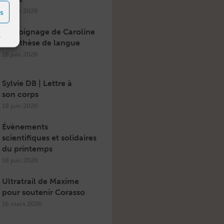
22 juin 2026
s
Témoignage de Caroline
s
| Prothèse de langue
18 juin 2026
Sylvie DB | Lettre à
son corps
18 juin 2026
Évènements
scientifiques et solidaires
du printemps
18 juin 2026
Ultratrail de Maxime
pour soutenir Corasso
16 mars 2026