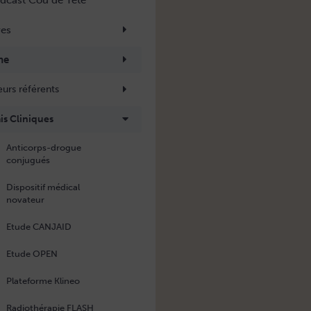
dcast Cou de Tête
res
he
eurs référents
is Cliniques
Anticorps-drogue
conjugués
Dispositif médical
novateur
Etude CANJAID
Etude OPEN
Plateforme Klineo
Radiothérapie FLASH