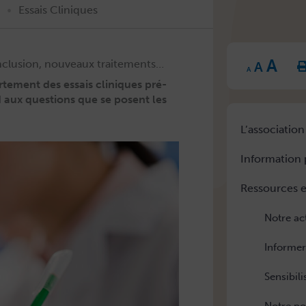
•
Essais Cliniques
Inc
Reset
A
Decrease
fon
’inclusion, nouveaux traitements…
A
font
font
size
A
size.
size.
e­ment des essais clin­iques pré­
 aux ques­tions que se posent les
L’association
Information 
Ressources e
Notre ac
Informer
Sensibili