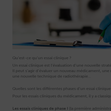
Qu’est-ce qu’un essai clinique ?
Un essai clin­ique est l’évaluation d’une nou­velle stra
Il peut s’agir d’évaluer un nou­veau médica­ment, une no
une nou­velle tech­nique de radiothérapie…
Quelles sont les différentes phases d’un essai clinique
Pour les essais clin­iques du médica­ment, il y a clas­si
Les essais clin­iques de phase I
(la pre­mière admin­is­tr