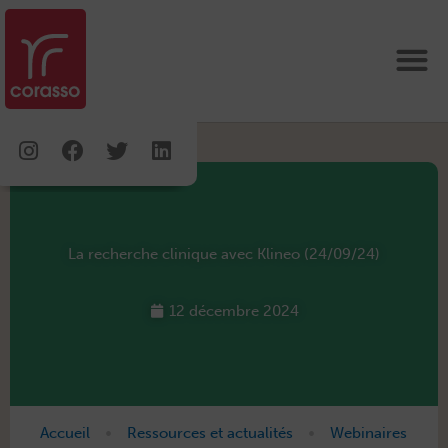
Aller
au
contenu
Instagram
Facebook
Twitter
Linkedin
La recherche clinique avec Klineo (24/09/24)
12 décembre 2024
•
•
Accueil
Ressources et actualités
Webinaires