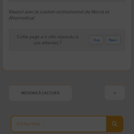
Réal­isé avec le sou­tien insti­tu­tion­nel de Mer­ck et
Atosmedical
Cette page a-t-elle répondu à
Oui
Non
vos attentes ?
REVENIR À L'ACCUEIL
Rechercher