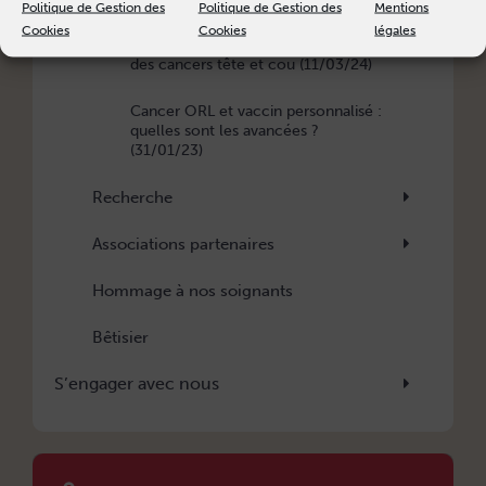
Politique de Gestion des
Politique de Gestion des
Mentions
Cookies
Cookies
légales
Innovation en radiothérapie : le cas
des cancers tête et cou (11/03/24)
Cancer ORL et vaccin personnalisé :
quelles sont les avancées ?
(31/01/23)
Recherche
Associations partenaires
Hommage à nos soignants
Bêtisier
S’engager avec nous