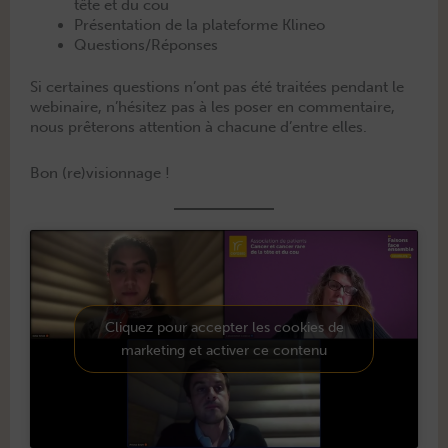
tête et du cou
Présen­ta­tion de la plate­forme Klineo
Questions/Réponses
Si cer­taines ques­tions n’ont pas été traitées pen­dant le
webi­naire, n’hésitez pas à les pos­er en com­men­taire,
nous prêterons atten­tion à cha­cune d’entre elles.
Bon (re)visionnage !
Cliquez pour accepter les cookies de
marketing et activer ce contenu