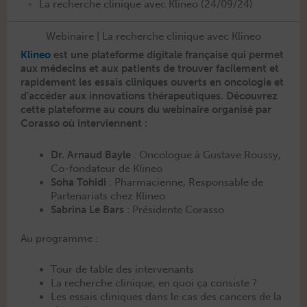
•
La recherche clinique avec Klineo (24/09/24)
Webinaire | La recherche clinique avec Klineo
Kli­neo
est une plate­forme dig­i­tale française qui per­met
aux médecins et aux patients de trou­ver facile­ment et
rapi­de­ment les essais clin­iques ouverts en oncolo­gie et
d’accéder aux inno­va­tions thérapeu­tiques. Décou­vrez
cette plate­forme au cours du webi­naire organ­isé par
Coras­so où interviennent :
Dr. Arnaud Bayle
: Onco­logue à Gus­tave Roussy,
Co-fon­da­teur de Klineo
Soha Tohi­di
: Phar­ma­ci­enne, Respon­s­able de
Parte­nar­i­ats chez Klineo
Sab­ri­na Le Bars
: Prési­dente Corasso
Au pro­gramme :
Tour de table des intervenants
La recherche clin­ique, en quoi ça consiste ?
Les essais clin­iques dans le cas des can­cers de la