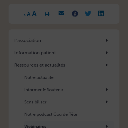
Increase
Reset
A
Decrease
font
A
font
font
size.
A
size.
size.
L’association
Information patient
Ressources et actualités
Notre actualité
Informer & Soutenir
Sensibiliser
Notre podcast Cou de Tête
Webinaires