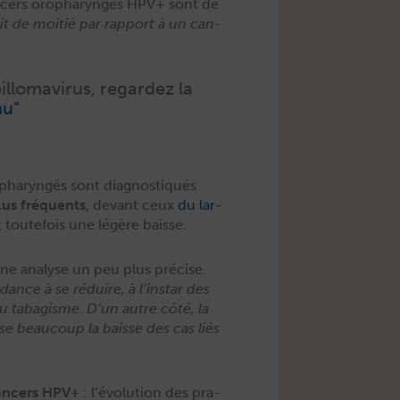
an­cers oropharyn­gés HPV+ sont de
it de moitié par rap­port à un can­
l­lo­mavirus, regardez la
nu”
haryn­gés sont diag­nos­tiqués
plus fréquents
, devant ceux
du lar­
nt toute­fois une légère baisse.
ne analyse un peu plus pré­cise.
dance à se réduire, à l’instar des
u tabag­isme. D’un autre côté, la
se beau­coup la baisse des cas liés
an­cers HPV+
: l’évolution des pra­