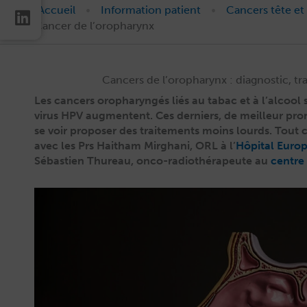
•
•
Accueil
Information patient
Cancers tête et
Cancer de l’oropharynx
Cancers de l’oropharynx : diagnostic, tr
Les can­cers oropharyn­gés liés au tabac et à l’alcool
virus HPV aug­mentent. Ces derniers, de meilleur pron
se voir pro­pos­er des traite­ments moins lourds. Tout c
avec les Prs Haitham Mirghani, ORL à l’
Hôpi­tal Euro
Sébastien Thureau, onco-radio­thérapeute au
cen­tre