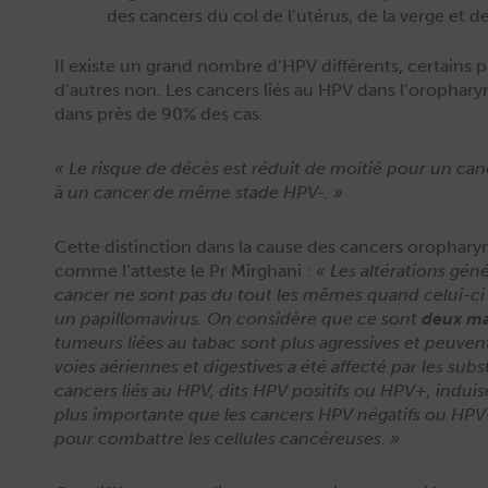
des can­cers du col de l’utérus, de la verge et d
Il existe un grand nom­bre d’HPV dif­férents, cer­tains 
d’autres non. Les can­cers liés au HPV dans l’orophary
dans près de 90% des cas.
« Le risque de décès est réduit de moitié pour un can
à un can­cer de même stade HPV-. »
Cette dis­tinc­tion dans la cause des can­cers orophar
comme l’atteste le Pr Mirghani :
« Les altéra­tions géné
can­cer ne sont pas du tout les mêmes quand celui-ci 
un papil­lo­mavirus. On con­sid­ère que ce sont
deux mal
tumeurs liées au tabac sont plus agres­sives et peu­vent
voies aéri­ennes et diges­tives a été affec­té par les sub
can­cers liés au HPV, dits HPV posi­tifs ou HPV+, indui
plus impor­tante que les can­cers HPV négat­ifs ou HPV‑,
pour com­bat­tre les cel­lules cancéreuses. »