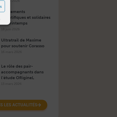
18 juin 2026
s
Évènements
scientifiques et solidaires
s
du printemps
18 juin 2026
Ultratrail de Maxime
pour soutenir Corasso
16 mars 2026
Le rôle des pair-
accompagnants dans
l’étude ORigineL
13 mars 2026
S LES ACTUALITÉS