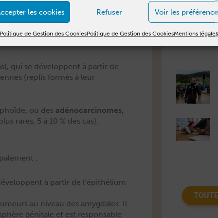
s­tème lym­phoïde (qui con­tient des
ccepter les cookies
Refuser
Voir les préférence
an­des sali­vaires accessoires).
Politique de Gestion des Cookies
Politique de Gestion des Cookies
Mentions légale
­ve donc :
), qui se dévelop­pent à par­tir de
ennes (replis for­més à leur
m­phoïde, ou des
adéno­car­ci­nomes
,
lus rares, 5 à 10 % des cas).
ipalement :
velop­pent à par­tir de l’épithélium
TOUTE
 tumeurs au niveau des amyg­dales. Il
sphère géni­tale et est respon­s­able