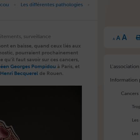
•
•
 cou
Les différentes pathologies
Inc
Reset
A
Decrease
fon
aitements, surveillance
A
font
font
size
A
size.
size.
 sont en baisse, quand ceux liés aux
os­tic, pour­raient prochaine­ment
e qu’il faut savoir sur ces can­cers,
péen Georges Pom­pi­dou
à Paris, et
L’association
 Hen­ri Bec­quer­el
de Rouen.
Information 
Cancers 
Tro
Les
Les