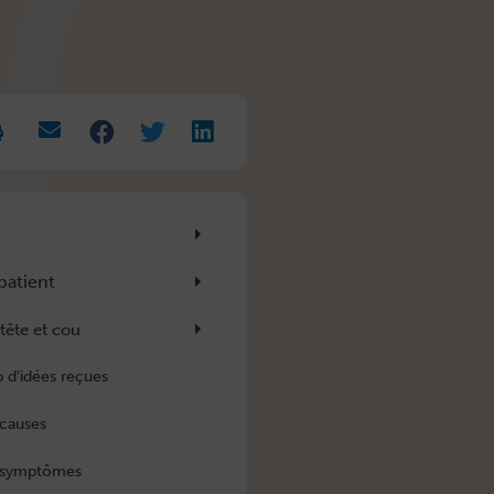
rease
t
.
patient
tête et cou
p d’idées reçues
 causes
 symptômes