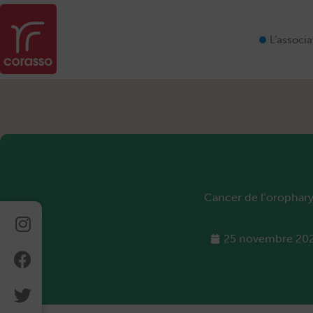
Aller
au
contenu
L’associa
Cancer de l’orophar
Instagram
Facebook
Twitter
Linkedin
25 novembre 20