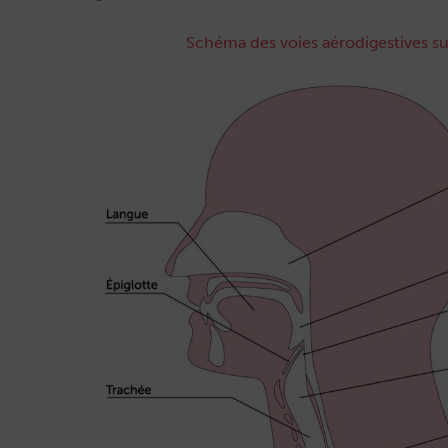
Schéma des voies aérodigestives s