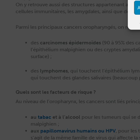
On y retrou­ve aus­si des struc­tures appar­tenant au sy
A
cel­lules immu­ni­taires, les amyg­dales, ain­si que des gl
Par­mi les prin­ci­paux can­cers oropharyn­gés, on retrou
des
car­ci­nomes épi­der­moïdes
(90 à 95% des cas
l’épithélium malpighien ou des cryptes amy­dali­
surface) ;
des
lym­phomes
, qui touchent l’épithélium ly
qui touchent des glan­des sali­vaires (beau­coup p
Quels sont les facteurs de risque ?
Au niveau de l’oropharynx, les can­cers sont liés princ
au
tabac
et à l’alcool
pour les tumeurs qui se dé
malpighien ;
aux
papil­lo­mavirus humains ou HPV
, pour les
s’agit de la même famille de virus qui affecte la 