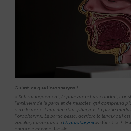
Qu’est-ce que l’oropharynx ?
« Sché­ma­tique­ment, le phar­ynx est un con­duit, con­sti­
l’in­térieur de la paroi et de mus­cles, qui com­prend plu
rière le nez est appelée rhinophar­ynx. La par­tie médi­a
l’oropharynx. La par­tie basse, der­rière le lar­ynx qui e
vocales, cor­re­spond à
l’hypopharynx
»,
décrit le Pr Ha
chirurgie cervico-faciale.