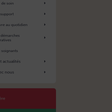
 de soin
 support
vre au quotidien
t démarches
ratives
 soignants
t actualités
ec nous
ère