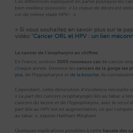
Ces dif­férences expliquent en par­tie pourquoi les c
bien meilleur pronos­tic
. « Le risque de décès est rédu
cer de même stade HPV– .»
» Si vous souhaitez en savoir plus sur le papi
vidéo “
Can­cer ORL et HPV : un lien mécon
Le cancer de l’oropharynx en chiffres
En France, env­i­ron
5000 nou­veaux cas
de can­cer orop
chaque année. Devenus les
can­cers de la gorge les 
ynx
, de l’hypopharynx et
de la bouche
, ils con­nais­se
Cepen­dant, cette diminu­tion d’incidence néces­site u
« La part des can­cers oropharyn­gés liés au tabac a ten­
can­cers du lar­ynx et de l’hypopharynx, avec le recul d
part liée au HPV est en aug­men­ta­tion, ce qui com­pen
au tabac »,
expose Haitham Mirghani.
Quelques expli­ca­tions pos­si­bles à cette
hausse des c