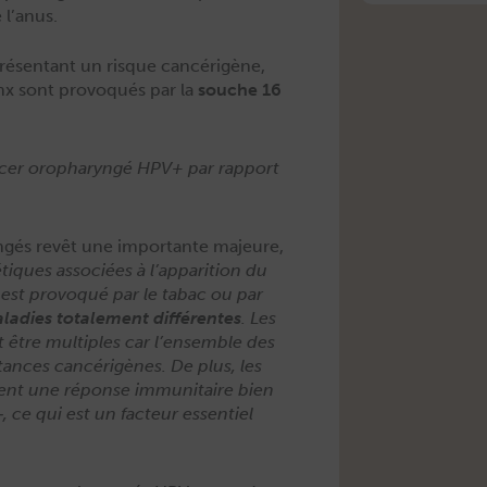
e l’anus.
présen­tant un risque can­cérigène,
nx sont provo­qués par la
souche 16
­cer oropharyn­gé HPV+ par rap­port
yn­gés revêt une impor­tante majeure,
­tiques asso­ciées à l’apparition du
est provo­qué par le tabac ou par
­adies totale­ment dif­férentes
. Les
 être mul­ti­ples car l’ensemble des
­stances can­cérigènes. De plus, les
sent une réponse immu­ni­taire bien
 ce qui est un fac­teur essen­tiel