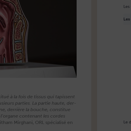
Les
Les
tué à la fois de tis­sus qui tapis­sent
sieurs par­ties. La par­tie haute, der­
ne, der­rière la bouche, con­stitue
st l’organe con­tenant les cordes
itham Mirghani, ORL spé­cial­isé en
Le d