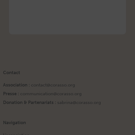
ORigi
13 mars
Contact
Association :
contact@corasso.org
Presse :
communication@corasso.org
Donation & Partenariats :
sabrina@corasso.org
Navigation