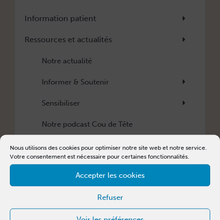
Information patient
Ressources et actualités
Notre actualité
Informer & Soutenir
Sensibiliser
Notre podcast Cou de Tête
Webinaires
Nous utilisons des cookies pour optimiser notre site web et notre service.
Votre consentement est nécessaire pour certaines fonctionnalités.
Recherche
Accepter les cookies
Associations partenaires
Refuser
Association Life
Voir les préférences