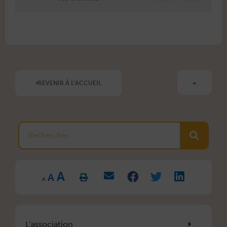
REVENIR À L'ACCUEIL
Rechercher
Increase
Reset
A
Decrease
font
A
font
font
size.
A
size.
size.
L’association