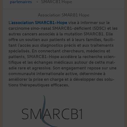
•
partenaires
SMARCB1 Hope
Association SMARB1 Hope
L’
asso­ci­a­tion SMAR­CB1-Hope
vise à informer sur le
car­ci­nome sino-nasal SMAR­CB1-défi­cient (SDSC) et les
autres can­cers asso­ciés à la muta­tion SMARCB1. Elle
offre un sou­tien aux patients et à leurs familles, facil­i­
tant l’ac­cès aux diag­nos­tics pré­cis et aux traite­ments
spé­cial­isés. En con­nec­tant chercheurs, médecins et
patients, SMAR­CB1-Hope accélère la recherche sci­en­
tifique et les échanges médi­caux autour de cette mal­
adie rare et agres­sive. Son engage­ment repose sur une
com­mu­nauté inter­na­tionale active, déter­minée à
amélior­er la prise en charge et à dévelop­per des solu­
tions thérapeu­tiques efficaces.