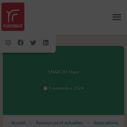
Aller
au
contenu
Instagram
Facebook
Twitter
Linkedin
SMARCB1 Hope
5 novembre 2024
•
•
Accueil
Ressources et actualités
Associations