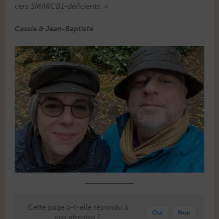
cers SMAR­CB1-défi­cients.
»
Cassie & Jean-Baptiste
Cette page a-t-elle répondu à
Oui
Non
vos attentes ?