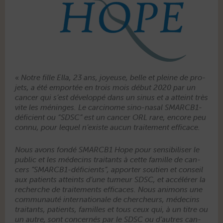
«
Notre fille Ella, 23 ans, joyeuse, belle et pleine de pro­
jets, a été emportée en trois mois début 2020 par un
can­cer qui s’est dévelop­pé dans un sinus et a atteint très
vite les méninges. Le car­ci­nome sino-nasal SMAR­CB1-
défi­cient ou “SDSC” est un can­cer ORL rare, encore peu
con­nu, pour lequel n’existe aucun traite­ment efficace.
Nous avons fondé SMARCB1 Hope pour sen­si­bilis­er le
pub­lic et les médecins trai­tants à cette famille de can­
cers ”SMAR­CB1-défi­cients”, apporter sou­tien et con­seil
aux patients atteints d’une tumeur SDSC, et accélér­er la
recherche de traite­ments effi­caces. Nous ani­mons une
com­mu­nauté inter­na­tionale de chercheurs, médecins
trai­tants, patients, familles et tous ceux qui, à un titre ou
un autre, sont con­cernés par le SDSC ou d’autres can­