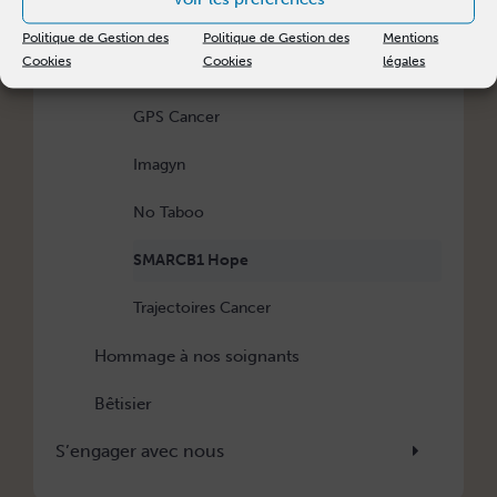
Baluchon France
Politique de Gestion des
Politique de Gestion des
Mentions
Cookies
Cookies
légales
Demain sans HPV
GPS Cancer
Imagyn
No Taboo
SMARCB1 Hope
Trajectoires Cancer
Hommage à nos soignants
Bêtisier
S’engager avec nous