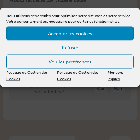
Pro­pos recueil­lis par Vio­laine Badie
Nous utilisons des cookies pour optimiser notre site web et notre service.
POUR ALLER PLUS LOI
N :
Votre consentement est nécessaire pour certaines fonctionnalités.
Accepter les cookies
- En savoir plus sur les
essais clin­iques
.
- Décou­vrir tous les
acteurs référents en can­
cérolo­gie ORL
.
Refuser
- Notre
pro­jet de recherche ORig­ineL
, co-pro­
mue avec l’Inserm.
Voir les préférences
Politique de Gestion des
Politique de Gestion des
Mentions
Cookies
Cookies
légales
Cette page a-t-elle répondu à
Oui
Non
vos attentes ?