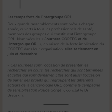
Les temps forts de l’intergroupe ORL
Deux grands rassem­ble­ments sont prévus chaque
année, ouverts à tous les pro­fes­sion­nels de san­té,
mem­bres des groupes qui con­stituent l’intergroupe
ORL. Nom­mées les «
Journées GORTEC et de
l’intergroupe OR
L », en rai­son de la forte impli­ca­tion du
GORTEC dans leur organ­i­sa­tion,
elles se tien­nent en
juin et décem­bre
.
« Ces journées sont l’occasion de présen­ter les
recherch­es en cours, les recherch­es qui sont ter­minées
et celles qui vont démar­rer. Elles sont aus­si l’occasion
de par­ler des pro­jets qui regroupent les dif­férents
acteurs de la can­cérolo­gie ORL, comme la cam­pagne
de sen­si­bil­i­sa­tion Rouge Gorge »
, con­clut le Dr
Breuskin.