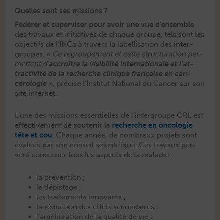
Quelles sont ses missions ?
Fédér­er et super­vis­er pour avoir une vue d’ensemble
des travaux et ini­tia­tives de chaque groupe, tels sont les
objec­tifs de l’INCa à tra­vers la label­li­sa­tion des inter­
groupes.
« Ce
regroupe­ment et cette struc­tura­tion per­
me­t­tent d’
accroître la vis­i­bil­ité inter­na­tionale et l’at­
trac­tiv­ité de la recherche clin­ique française en can­
cérolo­gie
»
, pré­cise l’Institut Nation­al du Can­cer sur son
site internet.
L’une des mis­sions essen­tielles de l’intergroupe ORL est
effec­tive­ment de
soutenir la
recherche en oncolo­gie
tête et cou
. Chaque année, de nom­breux pro­jets sont
éval­ués par son con­seil sci­en­tifique. Ces travaux peu­
vent con­cern­er tous les aspects de la maladie :
la préven­tion ;
le dépistage ;
les traite­ments innovants ;
la réduc­tion des effets secondaires ;
l’amélioration de la qual­ité de vie ;