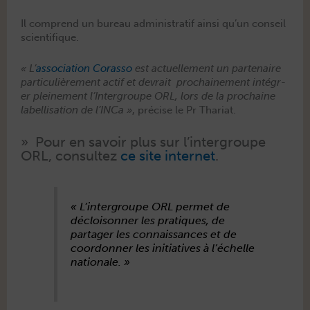
Il com­prend un bureau admin­is­tratif ain­si qu’un con­seil
scientifique.
« L’
asso­ci­a­tion Coras­so
est actuelle­ment un parte­naire
par­ti­c­ulière­ment act­if et devrait prochaine­ment inté­gr­
er pleine­ment l’Intergroupe ORL, lors de la prochaine
label­li­sa­tion de l’INCa »
, pré­cise le Pr Thariat.
» Pour en savoir plus sur l’intergroupe
ORL, con­sul­tez
ce site inter­net
.
« L’intergroupe ORL per­met de
décloi­son­ner les pra­tiques, de
partager les con­nais­sances et de
coor­don­ner les ini­tia­tives à l’échelle
nationale. »