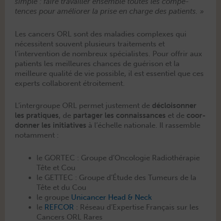
sim­ple : faire tra­vailler ensem­ble toutes les com­pé­
tences pour amélior­er la prise en charge des patients. »
Les can­cers ORL sont des mal­adies com­plex­es qui
néces­si­tent sou­vent plusieurs traite­ments et
l’intervention de nom­breux spé­cial­istes. Pour offrir aux
patients les meilleures chances de guéri­son et la
meilleure qual­ité de vie pos­si­ble, il est essen­tiel que ces
experts col­la­borent étroitement.
L’intergroupe ORL per­met juste­ment de
décloi­son­ner
les pra­tiques
, de
partager les con­nais­sances
et de
coor­
don­ner les ini­tia­tives
à l’échelle nationale. Il rassem­ble
notamment :
le GORTEC : Groupe d’Oncologie Radio­thérapie
Tête et Cou
le GETTEC : Groupe d’Étude des Tumeurs de la
Tête et du Cou
le groupe
Uni­cancer Head & Neck
le
REFCOR
: Réseau d’Expertise Français sur les
Can­cers ORL Rares