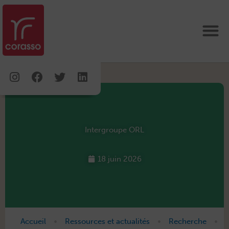
Aller
au
contenu
Instagram
Facebook
Twitter
Linkedin
Intergroupe ORL
18 juin 2026
•
•
•
Accueil
Ressources et actualités
Recherche