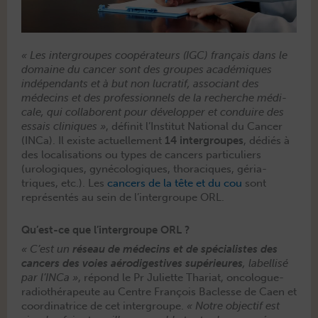
«
Les inter­groupes coopéra­teurs (IGC) français dans le
domaine du can­cer sont des groupes académiques
indépen­dants et à but non lucratif, asso­ciant des
médecins et des pro­fes­sion­nels de la recherche médi­
cale, qui col­la­borent pour dévelop­per et con­duire des
essais clin­iques
»
, définit l’Institut Nation­al du Can­cer
(INCa). Il existe actuelle­ment
14 inter­groupes
, dédiés à
des local­i­sa­tions ou types de can­cers par­ti­c­uliers
(urologiques, gyné­cologiques, tho­raciques, géri­a­
triques, etc.). Les
can­cers de la tête et du cou
sont
représen­tés au sein de l’intergroupe ORL.
Qu’est-ce que l’intergroupe ORL ?
« C’est un
réseau de médecins et de spé­cial­istes des
can­cers des voies aérodi­ges­tives supérieures
, label­lisé
par l’INCa »
, répond le Pr Juli­ette Thari­at, onco­logue-
radio­thérapeute au Cen­tre François Baclesse de Caen et
coor­di­na­trice de cet inter­groupe.
« Notre objec­tif est