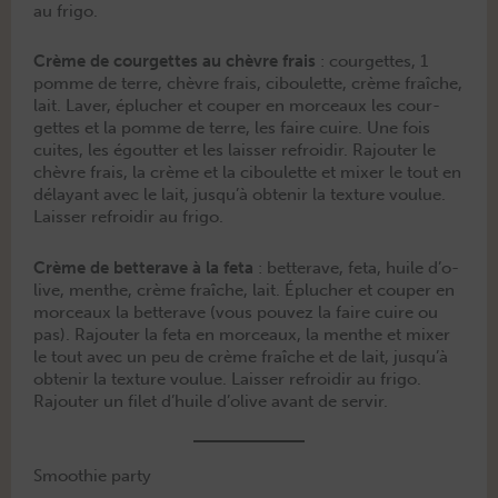
au frigo.
Crème de cour­gettes au chèvre frais
: cour­gettes, 1
pomme de terre, chèvre frais, ciboulette, crème fraîche,
lait. Laver, éplucher et couper en morceaux les cour­
gettes et la pomme de terre, les faire cuire. Une fois
cuites, les égout­ter et les laiss­er refroidir. Rajouter le
chèvre frais, la crème et la ciboulette et mix­er le tout en
délayant avec le lait, jusqu’à obtenir la tex­ture voulue.
Laiss­er refroidir au frigo.
Crème de bet­ter­ave à la
feta
: bet­ter­ave, feta, huile d’o­
live, men­the, crème fraîche, lait. Éplucher et couper en
morceaux la bet­ter­ave (vous pou­vez la faire cuire ou
pas). Rajouter la feta en morceaux, la men­the et mix­er
le tout avec un peu de crème fraîche et de lait, jusqu’à
obtenir la tex­ture voulue. Laiss­er refroidir au fri­go.
Rajouter un filet d’huile d’o­live avant de servir.
Smoothie party