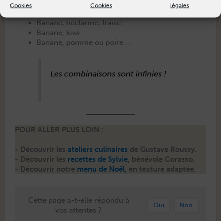
délice !
Cookies
Cookies
légales
Banane, nec­tarine, fraise
Banane, kiwi
Banane, pomme ou poire …
Les com­bi­naisons sont infinies !
POUR ALLER PLUS LOIN :
- Décou­vrir les
ate­liers culi­naires
de Gus­tave Roussy.
- Décou­vrir les
recettes de Sylvie
, bénév­ole Coras­so.
- Décou­vrir notre
menu de Noël
, en tex­ture adaptée.
Cette page a-t-elle répondu à
Oui
Non
vos attentes ?