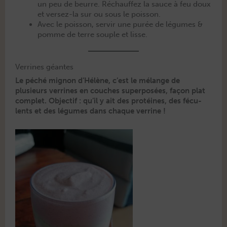
un peu de beurre. Réchauf­fez la sauce à feu doux
et versez-la sur ou sous le poisson.
Avec le pois­son, servir une purée de légumes &
pomme de terre sou­ple et lisse.
Verrines géantes
Le péché mignon d’Hélène, c’est le mélange de
plusieurs ver­rines en couch­es super­posées, façon plat
com­plet. Objec­tif : qu’il y ait des pro­téines, des fécu­
lents et des légumes dans chaque verrine !