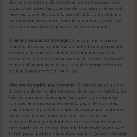
donne une ver­rine d’une même crème/mousse ; soit
vous super­posez les couch­es de plusieurs crèmes dif­
férentes (après les avoir lais­sé refroidir), afin d’obtenir
un mélange de saveurs. Pour les quan­tités, à vous de
voir car nous n’avons pas tous le même appétit !
Crème d’avocat au fro­mage :
1 avo­cat, de la crème
fraîche, du mas­car­pone (ou un autre fro­mage suiv­ant
les goûts de cha­cun), du lait. Découper l’avocat en
morceaux, ajouter le mas­car­pone, la crème et mix­er le
tout en délayant avec le lait, jusqu’à obtenir la tex­ture
voulue. Laiss­er refroidir au frigo.
Mousse de suri­mi aux tomates
: 5 bâton­nets de suri­mi,
1 pomme de terre, des tomates, de la crème fraîche, du
lait, du cur­cuma. Découper les surim­is ain­si que les
tomates en morceaux (enlever la peau des tomates,
c’est mieux). Éplucher, couper en morceaux la pomme
de terre et la faire cuire dans de l’eau. La laiss­er
refroidir. Mélanger le tout. Ajouter la crème fraîche et
une pointe de cur­cuma. Mix­er le tout en délayant avec
le lait, jusqu’à obtenir la tex­ture voulue. Laiss­er refroidir