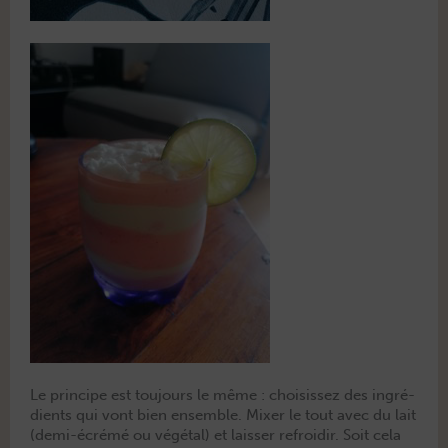
Le principe est tou­jours le même : choi­sis­sez des ingré­
di­ents qui vont bien ensem­ble. Mix­er le tout avec du lait
(demi-écrémé ou végé­tal) et laiss­er refroidir. Soit cela