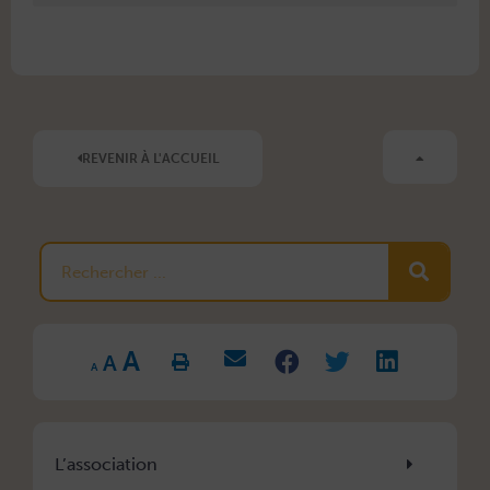
REVENIR À L'ACCUEIL
Rechercher
Increase
Reset
A
Decrease
font
A
font
font
size.
A
size.
size.
L’association