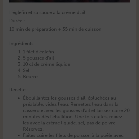
L’églefin et sa sauce à la crème d’ail
Durée :
10 min de pré­pa­ra­tion + 35 min de cuisson
Ingrédients :
1 filet d’églefin
5 gouss­es d’ail
10 cl de crème liquide
Sel
Beurre
Recette :
Ébouil­lantez les gouss­es d’ail, épluchées au
préal­able, videz l’eau. Remet­tez l’eau dans la
casse­role avec les gouss­es d’ail et lais­sez cuire 20
min­utes dès l’ébul­li­tion. Une fois cuites, mix­ez-
les avec la crème liq­uide, sel, pas de poivre.
Réservez.
Faites cuire les filets de pois­son à la poêle avec