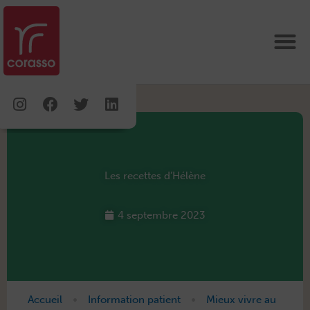
Aller
au
contenu
Instagram
Facebook
Twitter
Linkedin
Les recettes d’Hélène
4 septembre 2023
•
•
Accueil
Information patient
Mieux vivre au