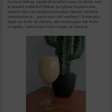
Facile à réalis­er, rapi­de et excel­lent pour la san­té, voici
le dessert préféré d’Hélène, qui glisse tou­jours une
banane dans ses pré­pa­ra­tions pour obtenir cer­taine
con­sis­tance et… parce que c’est meilleur ! Si elle priv­
ilégie les fruits de saisons, elle utilise aus­si des fruits
con­gelés, comme les fruits rouges, la mangue…