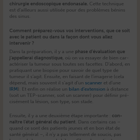
chirurgie endo­scopique endonasale.
Cette tech­nique
est d’ailleurs aus­si util­isée pour des prob­lèmes bénins
des sinus.
Comment préparez-vous vos interventions, que ce soit
avec le patient ou dans la façon dont vous allez
intervenir ?
Dans la pré­pa­ra­tion, il y a une
phase d’évaluation que
j’appellerai diag­nos­tique
, où on va essay­er de bien car­
ac­téris­er la tumeur sous toutes ses facettes. D’abord, en
pra­ti­quant une biop­sie pour savoir de quel type de
tumeur il s’agit. Ensuite, en faisant de l’imagerie (cela
dépend, mais sou­vent il s’agit d’un
scan­ner
et d’une
IRM
). Et enfin on réalise un
bilan d’extension
à dis­tance
(soit un TEP-scan­ner, soit un scan­ner) pour définir pré­
cisé­ment la lésion, son type, son stade.
Ensuite, il y a une deux­ième étape impor­tante :
con­
naître l’état général du patient
. Dans cer­tains cas –
quand ce sont des patients jeunes et en bon état de
san­té général –, il n’y a pas telle­ment de soucis, pas