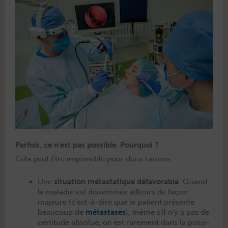
Parfois, ce n’est pas possible. Pourquoi ?
Cela peut être impos­si­ble pour deux raisons :
Une
sit­u­a­tion métas­ta­tique défa­vor­able
. Quand
la mal­adie est dis­séminée ailleurs de façon
majeure (c’est-à-dire que le patient présente
beau­coup de
métas­tases
), même s’il n’y a pas de
cer­ti­tude absolue, on est rarement dans la pos­si­