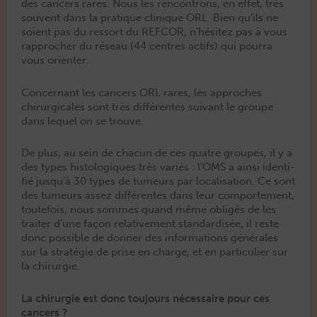
des can­cers rares. Nous les ren­con­trons, en effet, très
sou­vent dans la pra­tique clin­ique ORL. Bien qu’ils ne
soient pas du ressort du REFCOR, n’hésitez pas à vous
rap­procher du réseau (44 cen­tres act­ifs) qui pour­ra
vous orienter.
Con­cer­nant les can­cers ORL rares, les approches
chirur­gi­cales sont très dif­férentes suiv­ant le groupe
dans lequel on se trouve.
De plus, au sein de cha­cun de ces qua­tre groupes, il y a
des types his­tologiques très var­iés : l’OMS a ain­si iden­ti­
fié jusqu’à 30 types de tumeurs par local­i­sa­tion. Ce sont
des tumeurs assez dif­férentes dans leur com­porte­ment,
toute­fois, nous sommes quand même oblig­és de les
traiter d’une façon rel­a­tive­ment stan­dard­is­ée, il reste
donc pos­si­ble de don­ner des infor­ma­tions générales
sur la stratégie de prise en charge, et en par­ti­c­uli­er sur
la chirurgie.
La chirurgie est donc toujours nécessaire pour ces
cancers ?