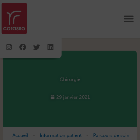
Aller
au
contenu
Instagram
Facebook
Twitter
Linkedin
Chirurgie
29 janvier 2021
•
•
Accueil
Information patient
Parcours de soin