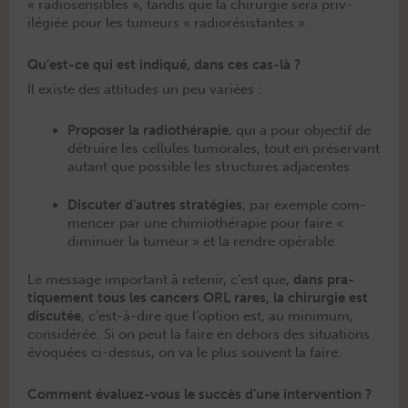
« radiosen­si­bles », tan­dis que la chirurgie sera priv­
ilégiée pour les tumeurs « radiorésistantes ».
Qu’est-ce qui est indiqué, dans ces cas-là ?
Il existe des atti­tudes un peu variées :
Pro­pos­er la radio­thérapie
, qui a pour objec­tif de
détru­ire les cel­lules tumorales, tout en préser­vant
autant que pos­si­ble les struc­tures adjacentes
Dis­cuter d’autres straté­gies
, par exem­ple com­
mencer par une chimio­thérapie pour faire «
dimin­uer la tumeur » et la ren­dre opérable.
Le mes­sage impor­tant à retenir, c’est que,
dans pra­
tique­ment tous les can­cers ORL rares, la chirurgie est
dis­cutée
, c’est-à-dire que l’option est, au min­i­mum,
con­sid­érée. Si on peut la faire en dehors des sit­u­a­tions
évo­quées ci-dessus, on va le plus sou­vent la faire.
Comment évaluez-vous le succès d’une intervention ?