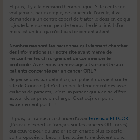
Et puis, il y a la déci­sion thérapeu­tique. Si le cen­tre ne
voit jamais, par exem­ple, de can­cer de l’oreille, il va
deman­der à un cen­tre expert de traiter le dossier, ce qui
rajoute là encore un peu de temps. Le délai idéal d’un
mois est un but qui n’est pas for­cé­ment atteint.
Nombreuses sont les personnes qui viennent chercher
des informations sur notre site avant même de
rencontrer les chirurgiens et de commencer le
protocole. Avez-vous un message à transmettre aux
patients concernés par un cancer ORL ?
Je pense que, par déf­i­ni­tion, un patient qui vient sur le
site de Coras­so (et c’est un peu le fonde­ment des asso­
ci­a­tions de patients), c’est un patient qui a envie d’être
acteur de sa prise en charge. C’est déjà un point
extrême­ment positif !
Et puis, la France a la chance d’avoir
le réseau REFCOR
(Réseau d’expertise français sur les can­cers ORL rares)
qui œuvre pour qu’une prise en charge plus experte
soit pro­posée, si besoin. Les patients ne doivent donc