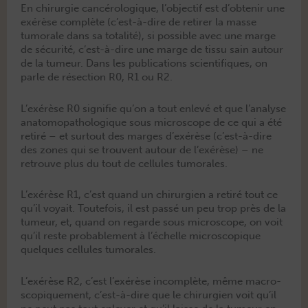
En chirurgie can­cérologique, l’objectif est d’obtenir une
exérèse com­plète (c’est-à-dire de retir­er la masse
tumorale dans sa total­ité), si pos­si­ble avec une marge
de sécu­rité, c’est-à-dire une marge de tis­su sain autour
de la tumeur. Dans les pub­li­ca­tions sci­en­tifiques, on
par­le de résec­tion R0, R1 ou R2.
L’exérèse R0 sig­ni­fie qu’on a tout enlevé et que l’analyse
anato­mopathologique sous micro­scope de ce qui a été
retiré – et surtout des marges d’exérèse (c’est-à-dire
des zones qui se trou­vent autour de l’exérèse) – ne
retrou­ve plus du tout de cel­lules tumorales.
L’exérèse R1, c’est quand un chirurgien a retiré tout ce
qu’il voy­ait. Toute­fois, il est passé un peu trop près de la
tumeur, et, quand on regarde sous micro­scope, on voit
qu’il reste prob­a­ble­ment à l’échelle micro­scopique
quelques cel­lules tumorales.
L’exérèse R2, c’est l’exérèse incom­plète, même macro­
scopique­ment, c’est-à-dire que le chirurgien voit qu’il