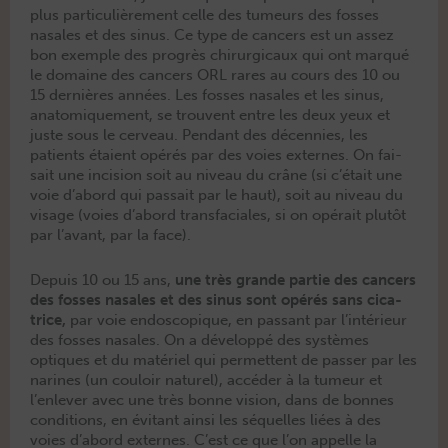
plus par­ti­c­ulière­ment celle des tumeurs des fos­s­es
nasales et des sinus. Ce type de can­cers est un assez
bon exem­ple des pro­grès chirur­gi­caux qui ont mar­qué
le domaine des can­cers ORL rares au cours des 10 ou
15 dernières années. Les fos­s­es nasales et les sinus,
anatomique­ment, se trou­vent entre les deux yeux et
juste sous le cerveau. Pen­dant des décen­nies, les
patients étaient opérés par des voies externes. On fai­
sait une inci­sion soit au niveau du crâne (si c’était une
voie d’abord qui pas­sait par le haut), soit au niveau du
vis­age (voies d’abord trans­fa­ciales, si on opérait plutôt
par l’avant, par la face).
Depuis 10 ou 15 ans,
une très grande par­tie des can­cers
des fos­s­es nasales et des sinus sont opérés sans cica­
trice,
par voie endo­scopique, en pas­sant par l’intérieur
des fos­s­es nasales. On a dévelop­pé des sys­tèmes
optiques et du matériel qui per­me­t­tent de pass­er par les
nar­ines (un couloir naturel), accéder à la tumeur et
l’enlever avec une très bonne vision, dans de bonnes
con­di­tions, en évi­tant ain­si les séquelles liées à des
voies d’abord externes. C’est ce que l’on appelle la