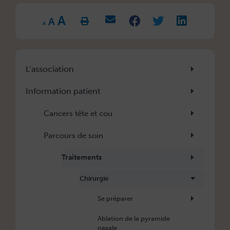
Increase
Reset
A
Decrease
font
A
font
font
size.
A
size.
size.
L’association
Information patient
Cancers tête et cou
Parcours de soin
Traitements
Chirurgie
Se préparer
Ablation de la pyramide
nasale