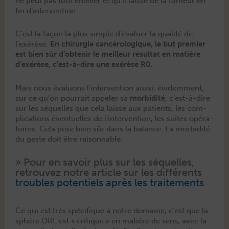
ne peut pas tout enlever et qu’il laisse de la tumeur en
fin d’intervention.
C’est la façon la plus sim­ple d’évaluer la qual­ité de
l’exérèse.
En chirurgie can­cérologique, le but pre­mier
est bien sûr d’obtenir le meilleur résul­tat en matière
d’exérèse, c’est-à-dire une exérèse R0.
Mais nous éval­u­ons l’intervention aus­si, évidem­ment,
sur ce qu’on pour­rait appel­er sa
mor­bid­ité
, c’est-à-dire
sur les séquelles que cela laisse aux patients, les com­
pli­ca­tions éventuelles de l’intervention, les suites opéra­
toires. Cela pèse bien sûr dans la bal­ance. La mor­bid­ité
du geste doit être raisonnable.
» Pour en savoir plus sur les séquelles,
retrou­vez notre arti­cle sur les dif­férents
trou­bles poten­tiels après les traitements
Ce qui est très spé­ci­fique à notre domaine, c’est que la
sphère ORL est « cri­tique » en matière de sens, avec la