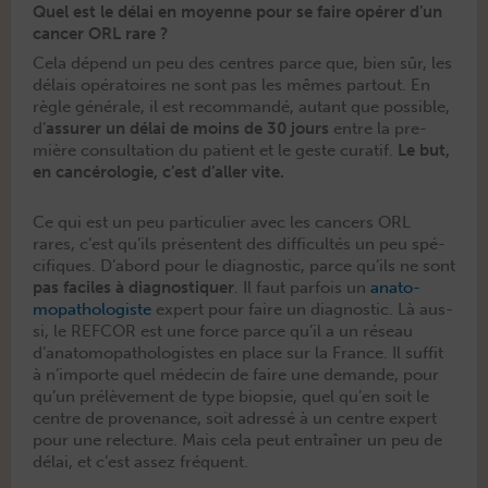
Quel est le délai en moyenne pour se faire opérer d’un
cancer ORL rare ?
Cela dépend un peu des cen­tres parce que, bien sûr, les
délais opéra­toires ne sont pas les mêmes partout. En
règle générale, il est recom­mandé, autant que pos­si­ble,
d’
assur­er un délai de moins de 30 jours
entre la pre­
mière con­sul­ta­tion du patient et le geste curatif.
Le but,
en can­cérolo­gie, c’est d’aller vite.
Ce qui est un peu par­ti­c­uli­er avec les can­cers ORL
rares, c’est qu’ils présen­tent des dif­fi­cultés un peu spé­
ci­fiques. D’abord pour le diag­nos­tic, parce qu’ils ne sont
pas faciles à diag­nos­ti­quer
. Il faut par­fois un
anato­
mopathol­o­giste
expert pour faire un diag­nos­tic. Là aus­
si, le REFCOR est une force parce qu’il a un réseau
d’anatomopathologistes en place sur la France. Il suf­fit
à n’importe quel médecin de faire une demande, pour
qu’un prélève­ment de type biop­sie, quel qu’en soit le
cen­tre de prove­nance, soit adressé à un cen­tre expert
pour une relec­ture. Mais cela peut entraîn­er un peu de
délai, et c’est assez fréquent.