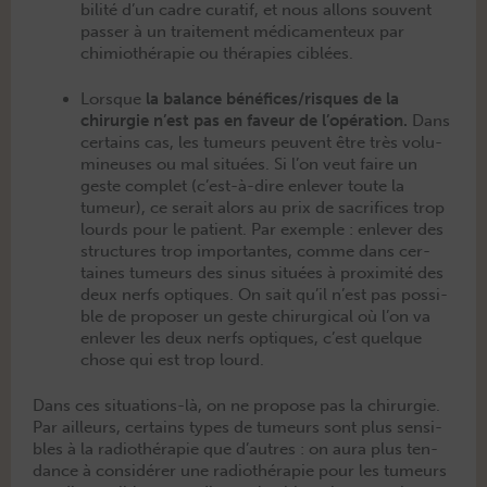
bil­ité d’un cadre curatif, et nous allons sou­vent
pass­er à un traite­ment médica­menteux par
chimio­thérapie ou thérapies ciblées.
Lorsque
la bal­ance bénéfices/risques de la
chirurgie n’est pas en faveur de l’opération.
Dans
cer­tains cas, les tumeurs peu­vent être très volu­
mineuses ou mal situées. Si l’on veut faire un
geste com­plet (c’est-à-dire enlever toute la
tumeur), ce serait alors au prix de sac­ri­fices trop
lourds pour le patient. Par exem­ple : enlever des
struc­tures trop impor­tantes, comme dans cer­
taines tumeurs des sinus situées à prox­im­ité des
deux nerfs optiques. On sait qu’il n’est pas pos­si­
ble de pro­pos­er un geste chirur­gi­cal où l’on va
enlever les deux nerfs optiques, c’est quelque
chose qui est trop lourd.
Dans ces sit­u­a­tions-là, on ne pro­pose pas la chirurgie.
Par ailleurs, cer­tains types de tumeurs sont plus sen­si­
bles à la radio­thérapie que d’autres : on aura plus ten­
dance à con­sid­ér­er une radio­thérapie pour les tumeurs