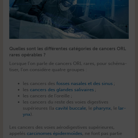
Quelles sont les différentes catégories de cancers ORL
rares opérables ?
Lorsque l’on par­le de can­cers ORL rares, pour sché­ma­
tis­er, l’on con­sid­ère qua­tre groupes :
les can­cers des
fos­s­es nasales et des sinus
;
les
can­cers des glan­des sali­vaires
;
les can­cers de l’oreille ;
les can­cers du reste des voies diges­tives
supérieures (la
cav­ité buc­cale
, le
phar­ynx
, le
lar­
ynx
).
Les can­cers des voies aérodi­ges­tives supérieures,
appelés
car­ci­nomes épi­der­moïdes
, ne font pas par­tie