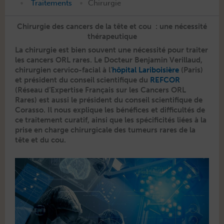
•
•
Traitements
Chirurgie
Chirurgie des cancers de la tête et cou : une nécessité
thérapeutique
La chirurgie est bien sou­vent une néces­sité pour traiter
les can­cers ORL rares. Le Doc­teur Ben­jamin Ver­il­laud,
chirurgien cer­vi­co-facial à l’
hôpi­tal Lari­boisière
(Paris)
et prési­dent du con­seil sci­en­tifique du
REFCOR
(Réseau d’Expertise Français sur les Can­cers ORL
Rares) est aus­si le prési­dent du con­seil sci­en­tifique de
Coras­so. Il nous explique les béné­fices et dif­fi­cultés de
ce traite­ment curatif, ain­si que les spé­ci­ficités liées à la
prise en charge chirur­gi­cale des tumeurs rares de la
tête et du cou.