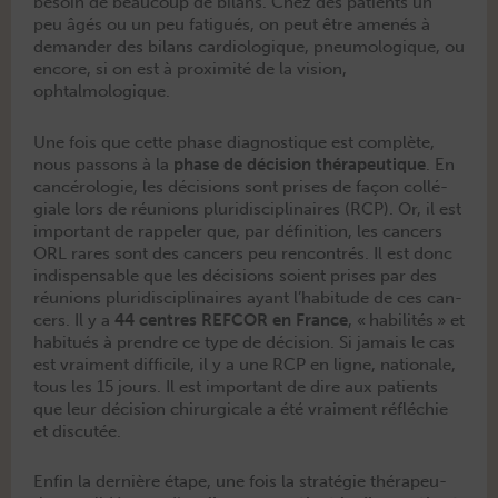
besoin de beau­coup de bilans. Chez des patients un
peu âgés ou un peu fatigués, on peut être amenés à
deman­der des bilans car­di­ologique, pneu­mologique, ou
encore, si on est à prox­im­ité de la vision,
ophtalmologique.
Une fois que cette phase diag­nos­tique est com­plète,
nous pas­sons à la
phase de déci­sion thérapeu­tique
. En
can­cérolo­gie, les déci­sions sont pris­es de façon col­lé­
giale lors de réu­nions pluridis­ci­plinaires (RCP). Or, il est
impor­tant de rap­pel­er que, par déf­i­ni­tion, les can­cers
ORL rares sont des can­cers peu ren­con­trés. Il est donc
indis­pens­able que les déci­sions soient pris­es par des
réu­nions pluridis­ci­plinaires ayant l’habitude de ces can­
cers. Il y a
44 cen­tres REFCOR en France
, « habil­ités » et
habitués à pren­dre ce type de déci­sion. Si jamais le cas
est vrai­ment dif­fi­cile, il y a une RCP en ligne, nationale,
tous les 15 jours. Il est impor­tant de dire aux patients
que leur déci­sion chirur­gi­cale a été vrai­ment réfléchie
et discutée.
Enfin la dernière étape, une fois la stratégie thérapeu­