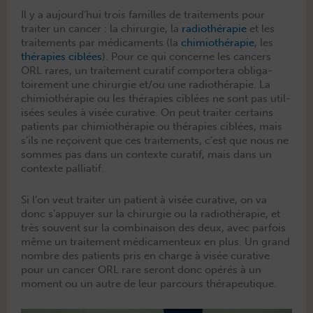
Il y a aujourd’hui trois familles de traite­ments pour
traiter un can­cer : la chirurgie, la
radio­thérapie
et les
traite­ments par médica­ments (la
chimio­thérapie
, les
thérapies ciblées
). Pour ce qui con­cerne les can­cers
ORL rares, un traite­ment curatif com­portera oblig­a­
toire­ment une chirurgie et/ou une radio­thérapie. La
chimio­thérapie ou les thérapies ciblées ne sont pas util­
isées seules à visée cura­tive. On peut traiter cer­tains
patients par chimio­thérapie ou thérapies ciblées, mais
s’ils ne reçoivent que ces traite­ments, c’est que nous ne
sommes pas dans un con­texte curatif, mais dans un
con­texte palliatif.
Si l’on veut traiter un patient à visée cura­tive, on va
donc s’appuyer sur la chirurgie ou la radio­thérapie, et
très sou­vent sur la com­bi­nai­son des deux, avec par­fois
même un traite­ment médica­menteux en plus. Un grand
nom­bre des patients pris en charge à visée cura­tive
pour un can­cer ORL rare seront donc opérés à un
moment ou un autre de leur par­cours thérapeutique.