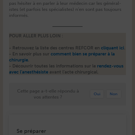
pas hésiter à en par­ler à leur médecin car les général­
istes (et par­fois les spé­cial­istes) n’en sont pas tou­jours
informés.
POUR ALLER PLUS LOIN :
- Retrou­vez la liste des cen­tres REFCOR en
cli­quant ici
.
- En savoir plus sur
com­ment bien se pré­par­er à la
chirurgie
.
- Décou­vrir toutes les infor­ma­tions sur le
ren­dez-vous
avec l’anesthé­siste
avant l’acte chirurgical.
Cette page a-t-elle répondu à
Oui
Non
vos attentes ?
Se préparer