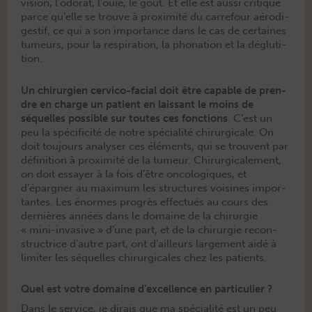
vision, l’odorat, l’ouïe, le goût. Et elle est aus­si cri­tique
parce qu’elle se trou­ve à prox­im­ité du car­refour aérodi­
ges­tif, ce qui a son impor­tance dans le cas de cer­taines
tumeurs, pour la res­pi­ra­tion, la phona­tion et la dég­lu­ti­
tion.
Un chirurgien cer­vi­co-facial doit être capa­ble de pren­
dre en charge un patient en lais­sant le moins de
séquelles pos­si­ble sur toutes ces fonc­tions
. C’est un
peu la spé­ci­ficité de notre spé­cial­ité chirur­gi­cale. On
doit tou­jours analyser ces élé­ments, qui se trou­vent par
déf­i­ni­tion à prox­im­ité de la tumeur. Chirur­gi­cale­ment,
on doit essay­er à la fois d’être oncologiques, et
d’épargner au max­i­mum les struc­tures voisines impor­
tantes. Les énormes pro­grès effec­tués au cours des
dernières années dans le domaine de la chirurgie
« mini-inva­sive » d’une part, et de la chirurgie recon­
struc­trice d’autre part, ont d’ailleurs large­ment aidé à
lim­iter les séquelles chirur­gi­cales chez les patients.
Quel est votre domaine d’excellence en particulier ?
Dans le ser­vice, je dirais que ma spé­cial­ité est un peu