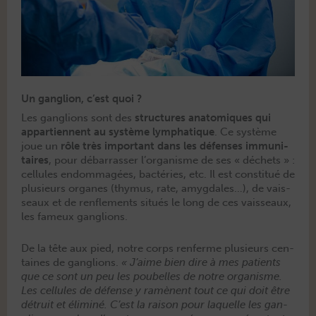
Un ganglion, c’est quoi ?
Les gan­glions sont des
struc­tures anatomiques qui
appar­ti­en­nent au sys­tème lym­pha­tique
. Ce sys­tème
joue un
rôle très impor­tant dans les défens­es immu­ni­
taires
, pour débar­rass­er l’organisme de ses « déchets » :
cel­lules endom­magées, bac­téries, etc. Il est con­sti­tué de
plusieurs organes (thy­mus, rate, amyg­dales…), de vais­
seaux et de ren­fle­ments situés le long de ces vais­seaux,
les fameux ganglions.
De la tête aux pied, notre corps ren­ferme plusieurs cen­
taines de gan­glions.
« J’aime bien dire à mes patients
que ce sont un peu les poubelles de notre organ­isme.
Les cel­lules de défense y ramè­nent tout ce qui doit être
détru­it et élim­iné. C’est la rai­son pour laque­lle les gan­