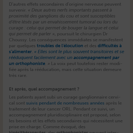
D’autres effets sec­ondaires d’origine nerveuse peu­vent
sur­venir.
« Deux autres nerfs impor­tants passent à
prox­im­ité des gan­glions du cou et sont sus­cep­ti­bles
d’être lésés par un envahisse­ment tumoral ou lors du
curage : celui qui per­met de bouger la langue et celui
qui per­met de par­ler »
, pour­suit le chirurgien Dr
Choussy. Les con­séquences immé­di­ates se man­i­fes­tent
par quelques
trou­bles de l’élocution
et des
dif­fi­cultés à
s’alimenter
.
« Elles sont le plus sou­vent tran­si­toires et se
réé­duquent facile­ment avec un
accom­pa­g­ne­ment par
un ortho­phon­iste
. »
La voix peut toute­fois rester mod­i­
fiée après la réé­d­u­ca­tion, mais cette sit­u­a­tion demeure
très rare.
Et après, quel accompagnement ?
Les patients ayant subi un curage gan­glion­naire cer­vi­
cal sont
suiv­is pen­dant de nom­breuses années
après le
traite­ment de leur can­cer ORL. Pen­dant ce suivi, un
accom­pa­g­ne­ment pluridis­ci­plinaire est pro­posé, selon
les besoins et les effets sec­ondaires qui néces­si­tent une
prise en charge. Comme évo­qué, des
kinésithérapeutes
, des
ortho­phon­istes
peu­vent inter­