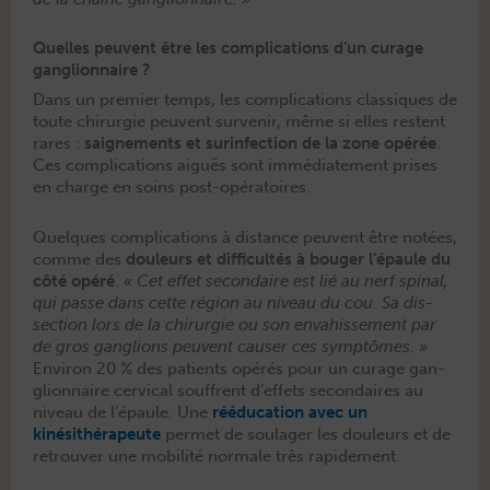
Quelles peuvent être les complications d’un curage
ganglionnaire ?
Dans un pre­mier temps, les com­pli­ca­tions clas­siques de
toute chirurgie peu­vent sur­venir, même si elles restent
rares :
saigne­ments et sur­in­fec­tion de la zone opérée
.
Ces com­pli­ca­tions aiguës sont immé­di­ate­ment pris­es
en charge en soins post-opératoires.
Quelques com­pli­ca­tions à dis­tance peu­vent être notées,
comme des
douleurs et dif­fi­cultés à bouger l’épaule du
côté opéré
.
« Cet effet sec­ondaire est lié au nerf spinal,
qui passe dans cette région au niveau du cou. Sa dis­
sec­tion lors de la chirurgie ou son envahisse­ment par
de gros gan­glions peu­vent causer ces symp­tômes. »
Env­i­ron 20 % des patients opérés pour un curage gan­
glion­naire cer­vi­cal souf­frent d’effets sec­ondaires au
niveau de l’épaule. Une
réé­d­u­ca­tion avec un
kinésithérapeute
per­met de soulager les douleurs et de
retrou­ver une mobil­ité nor­male très rapidement.