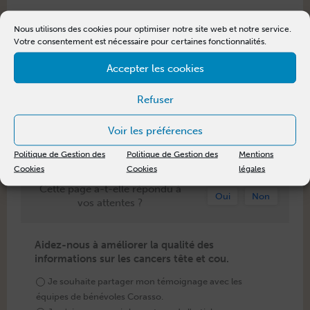
POUR ALLER PLUS LOI
N :
Nous utilisons des cookies pour optimiser notre site web et notre service.
Votre consentement est nécessaire pour certaines fonctionnalités.
- Écouter le
pod­cast sur les risques immé­di­ats et sec­
ondaires du curage gan­glion­naire
avec le Pro­fesseur
Accepter les cookies
Franck Jegoux
.
- Écouter le
témoignage Quoi ma Gueule ? d’Amélie
,
Refuser
touchée par un can­cer de la langue et opérée d’un
curage gan­glion­naire
.
Voir les préférences
- Décou­vrir tous nos
out­ils pour mieux vivre au quo­ti­
di­en
après un can­cer de la tête et du cou.
Politique de Gestion des
Politique de Gestion des
Mentions
Cookies
Cookies
légales
Cette page a-t-elle répondu à
Oui
Non
vos attentes ?
Aidez-nous à améliorer la qualité des
informations sur les cancers tête et cou.
Je souhaite partager mon témoignage avec les
équipes de bénévoles Corasso.