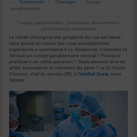
•
•
•
Traitements
Chirurgie
Curage
ganglionnaire
Curage ganglionnaire : Technique, déroulement,
complications éventuelles
Le retrait chirur­gi­cal des gan­glions du cou est néces­
saire quand un can­cer des voies aérodi­ges­tives
supérieures a com­mencé à s’y dis­sémin­er. Com­ment se
déroule un curage gan­glion­naire cer­vi­cal ? Pourquoi
pra­tique-t-on cette opéra­tion ? Quels peu­vent être les
effets sec­ondaires et com­ment les gér­er ? Le Dr Olivi­er
Choussy, chef du ser­vice ORL à l’
Insti­tut Curie
, nous
répond.