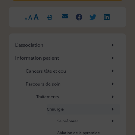
Increase
Reset
A
Decrease
font
A
font
font
size.
A
size.
size.
L’association
Information patient
Cancers tête et cou
Parcours de soin
Traitements
Chirurgie
Se préparer
Ablation de la pyramide