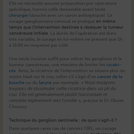
Elle ne néces­site aucune pré­pa­ra­tion pré-opéra­toire
spé­ci­fique, hormis celle demandée avant toute
chirurgie
(douche avec un savon anti­sep­tique). Le
curage gan­glion­naire cer­vi­cal se pra­tique
en même
temps que l’intervention des­tinée à résé­quer la tumeur
can­céreuse ini­tiale
. La durée de l’opération est donc
très vari­able, le curage en lui-même ne prenant que 1h
à 1h30 en moyenne par côté.
Une seule inci­sion suf­fit pour retir­er les gan­glions et la
tumeur can­céreuse, une manière de lim­iter les
cica­tri­
ces
. Ain­si, la cica­trice de l’intervention se situera plus ou
moins haut sur le cou, selon s’il s’agit d’un
can­cer de la
bouche
ou du
lar­ynx
par exem­ple.
« Nous essayons
tou­jours de dis­simuler cette cica­trice dans un pli du
cou. Elle est générale­ment plutôt hor­i­zon­tale et
remonte légère­ment vers l’oreille »,
pré­cise le Dr Olivi­er
Choussy.
Technique du ganglion sentinelle : de quoi s’agit-il ?
Dans quelques rares cas de can­cers ORL, un curage