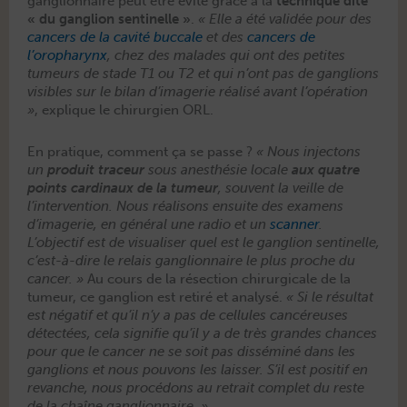
gan­glion­naire peut être évité grâce à la
tech­nique dite
« du gan­glion sen­tinelle »
.
« Elle a été validée pour des
can­cers de la cav­ité buc­cale
et des
can­cers de
l’oropharynx
, chez des malades qui ont des petites
tumeurs de stade T1 ou T2 et qui n’ont pas de gan­glions
vis­i­bles sur le bilan d’imagerie réal­isé avant l’opération
»
, explique le chirurgien ORL.
En pra­tique, com­ment ça se passe ?
« Nous injec­tons
un
pro­duit traceur
sous anesthésie locale
aux qua­tre
points car­dinaux de la tumeur
, sou­vent la veille de
l’intervention. Nous réal­isons ensuite des exa­m­ens
d’imagerie, en général une radio et un
scan­ner
.
L’objectif est de visu­alis­er quel est le gan­glion sen­tinelle,
c’est-à-dire le relais gan­glion­naire le plus proche du
can­cer. »
Au cours de la résec­tion chirur­gi­cale de la
tumeur, ce gan­glion est retiré et analysé.
« Si le résul­tat
est négatif et qu’il n’y a pas de cel­lules can­céreuses
détec­tées, cela sig­ni­fie qu’il y a de très grandes chances
pour que le can­cer ne se soit pas dis­séminé dans les
gan­glions et nous pou­vons les laiss­er. S’il est posi­tif en
revanche, nous procé­dons au retrait com­plet du reste
de la chaîne ganglionnaire. »