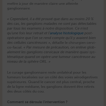
met­tre à jour de manière claire une atteinte
ganglionnaire.
« Cepen­dant, il a été prou­vé que dans au moins 20 %
des cas, les gan­glions malades ne sont pas détecta­bles
par tous les exa­m­ens à notre dis­po­si­tion. Ce n’est
qu’une fois leur retrait et l’
analyse his­tologique
post-
opéra­toire que l’on se rend compte qu’il y avaient bien
des cel­lules can­céreuses »
, détaille le chirurgien cer­vi­
co-facial.
« Par mesure de pré­cau­tion, on enlève glob­
ale­ment les gan­glions cer­vi­caux de manière qua­si sys­
té­ma­tique quand on opère une tumeur can­céreuse au
niveau de la sphère ORL. »
Le curage gan­glion­naire reste uni­latéral pour les
tumeurs local­isées sur un côté des voies aérodi­ges­tives
supérieures. Quand le can­cer est plus cen­tral, proche
de la ligne médi­ane, les gan­glions doivent être retirés
des deux côtés du cou.
Comment se déroule l’intervention ?