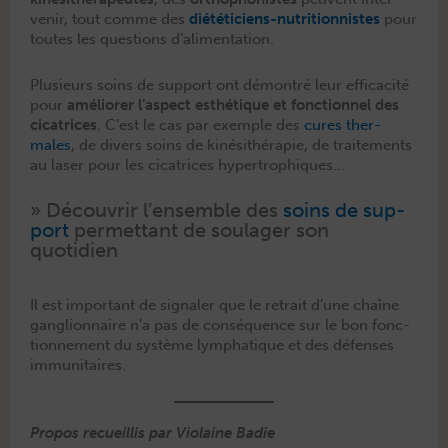
venir, tout comme des
diététi­ciens-nutri­tion­nistes
pour
toutes les ques­tions d’alimentation.
Plusieurs soins de sup­port ont démon­tré leur effi­cac­ité
pour
amélior­er l’aspect esthé­tique et fonc­tion­nel des
cica­tri­ces
. C’est le cas par exem­ple des
cures ther­
males
, de divers soins de kinésithérapie, de traite­ments
au laser pour les cica­tri­ces hypertrophiques…
» Décou­vrir l’ensem­ble des
soins de sup­
port
per­me­t­tant de soulager son
quotidien
Il est impor­tant de sig­naler que le retrait d’une chaîne
gan­glion­naire n’a pas de con­séquence sur le bon fonc­
tion­nement du sys­tème lym­pha­tique et des défens­es
immunitaires.
Pro­pos recueil­lis par Vio­laine Badie