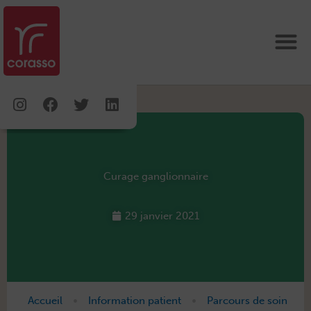
Aller
au
contenu
Instagram
Facebook
Twitter
Linkedin
Curage ganglionnaire
29 janvier 2021
•
•
Accueil
Information patient
Parcours de soin