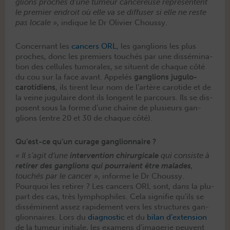
glions proches d’une tumeur can­céreuse représen­tent
le pre­mier endroit où elle va se dif­fuser si elle ne reste
pas locale »
, indique le Dr Olivi­er Choussy.
Con­cer­nant les
can­cers ORL
, les gan­glions les plus
proches, donc les pre­miers touchés par une dis­sémi­na­
tion des cel­lules tumorales, se situent de chaque côté
du cou sur la face avant. Appelés
gan­glions jugu­lo-
caro­ti­di­ens
, ils tirent leur nom de l’artère carotide et de
la veine jugu­laire dont ils lon­gent le par­cours. Ils se dis­
posent sous la forme d’une chaîne de plusieurs gan­
glions (entre 20 et 30 de chaque côté).
Qu’est-ce qu’un curage ganglionnaire ?
« Il s’agit d’une
inter­ven­tion chirur­gi­cale
qui con­siste à
retir­er des gan­glions qui pour­raient être malades
,
touchés par le can­cer »
, informe le Dr Choussy.
Pourquoi les retir­er ? Les can­cers ORL sont, dans la plu­
part des cas, très lym­phophiles. Cela sig­ni­fie qu’ils se
dis­sémi­nent assez rapi­de­ment vers les struc­tures gan­
glion­naires. Lors du
diag­nos­tic
et du
bilan d’extension
de la tumeur ini­tiale, les exa­m­ens d’imagerie peu­vent