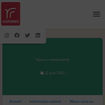
Aller
au
contenu
Instagram
Facebook
Twitter
Linkedin
Séjours ressourçants
12 juin 2025
•
•
Accueil
Information patient
Mieux vivre au