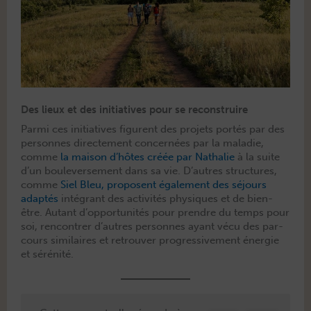
Des lieux et des initiatives pour se reconstruire
Par­mi ces ini­tia­tives fig­urent des pro­jets portés par des
per­son­nes directe­ment con­cernées par la mal­adie,
comme
la mai­son d’hôtes créée par Nathalie
à la suite
d’un boule­verse­ment dans sa vie. D’autres struc­tures,
comme
Siel Bleu, pro­posent égale­ment des séjours
adap­tés
inté­grant des activ­ités physiques et de bien-
être. Autant d’opportunités pour pren­dre du temps pour
soi, ren­con­tr­er d’autres per­son­nes ayant vécu des par­
cours sim­i­laires et retrou­ver pro­gres­sive­ment énergie
et sérénité.