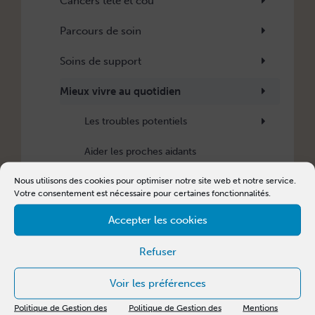
Cancers tête et cou
Parcours de soin
Soins de support
Mieux vivre au quotidien
Les troubles potentiels
Aider les proches aidants
Nous utilisons des cookies pour optimiser notre site web et notre service.
Faciliter la communication
Votre consentement est nécessaire pour certaines fonctionnalités.
Faciliter l’alimentation
Accepter les cookies
Faciliter le retour à l’emploi
Refuser
Livres et lectures
Voir les préférences
Pair-accompagnement
Politique de Gestion des
Politique de Gestion des
Mentions