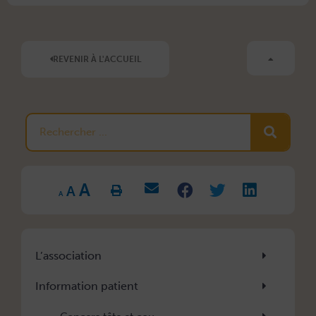
REVENIR À L'ACCUEIL
Rechercher
Increase
Reset
A
Decrease
font
A
font
font
size.
A
size.
size.
L’association
Information patient