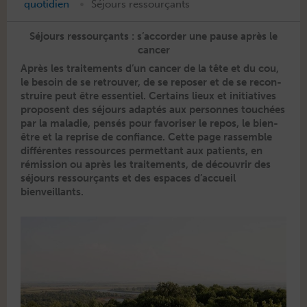
•
quotidien
Séjours ressourçants
Séjours ressourçants : s’accorder une pause après le
cancer
Après les traite­ments d’un can­cer de la tête et du cou,
le besoin de se retrou­ver, de se repos­er et de se recon­
stru­ire peut être essen­tiel. Cer­tains lieux et ini­tia­tives
pro­posent des séjours adap­tés aux per­son­nes touchées
par la mal­adie, pen­sés pour favoris­er le repos, le bien-
être et la reprise de con­fi­ance. Cette page rassem­ble
dif­férentes ressources per­me­t­tant aux patients, en
rémis­sion ou après les traite­ments, de décou­vrir des
séjours ressourçants et des espaces d’accueil
bienveillants.