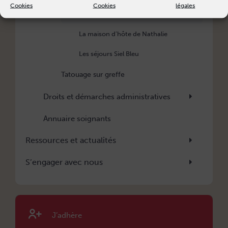
Cookies
Cookies
légales
Séjours ressourçants
La maison d’hôte de Nathalie
Les séjours Siel Bleu
Tatouage sur greffe
Droits et démarches administratives
Annuaire soignants
Ressources et actualités
S’engager avec nous
J’adhère