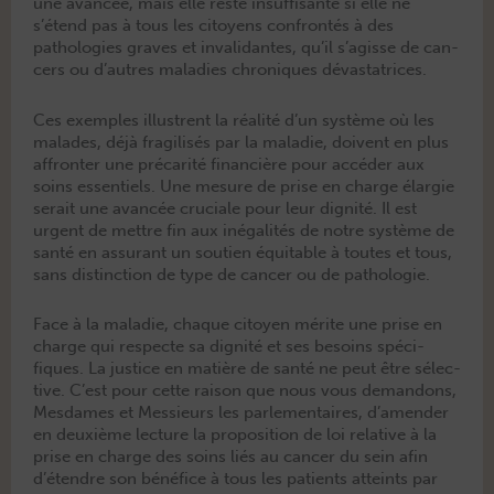
une avancée, mais elle reste insuff­isante si elle ne
s’étend pas à tous les citoyens con­fron­tés à des
patholo­gies graves et inval­i­dantes, qu’il s’agisse de can­
cers ou d’autres mal­adies chroniques dévastatrices.
Ces exem­ples illus­trent la réal­ité d’un sys­tème où les
malades, déjà frag­ilisés par la mal­adie, doivent en plus
affron­ter une pré­car­ité finan­cière pour accéder aux
soins essen­tiels. Une mesure de prise en charge élargie
serait une avancée cru­ciale pour leur dig­nité. Il est
urgent de met­tre fin aux iné­gal­ités de notre sys­tème de
san­té en assur­ant un sou­tien équitable à toutes et tous,
sans dis­tinc­tion de type de can­cer ou de pathologie.
Face à la mal­adie, chaque citoyen mérite une prise en
charge qui respecte sa dig­nité et ses besoins spé­ci­
fiques. La jus­tice en matière de san­té ne peut être sélec­
tive. C’est pour cette rai­son que nous vous deman­dons,
Mes­dames et Messieurs les par­lemen­taires, d’amender
en deux­ième lec­ture la propo­si­tion de loi rel­a­tive à la
prise en charge des soins liés au can­cer du sein afin
d’é­ten­dre son béné­fice à tous les patients atteints par