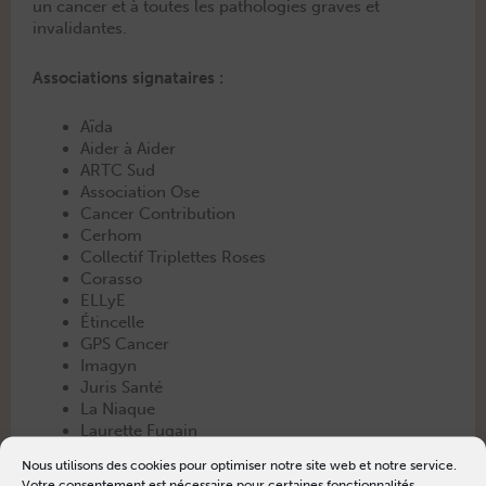
un can­cer et à toutes les patholo­gies graves et
invalidantes.
Asso­ci­a­tions signataires :
Aïda
Aider à Aider
ARTC Sud
Asso­ci­a­tion Ose
Can­cer Contribution
Cer­hom
Col­lec­tif Triplettes Roses
Coras­so
ELLyE
Étin­celle
GPS Can­cer
Imag­yn
Juris San­té
La Niaque
Lau­rette Fugain
Life
Nous utilisons des cookies pour optimiser notre site web et notre service.
Lym­phosport
Votre consentement est nécessaire pour certaines fonctionnalités.