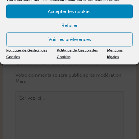
No Taboo
Onco-Partage
Accepter les cookies
Patients en Réseau
Refuser
Cette page a-t-elle répondu à
Oui
Non
Voir les préférences
vos attentes ?
Politique de Gestion des
Politique de Gestion des
Mentions
Cookies
Cookies
légales
Laisser un commentaire
Écrivez
ici…