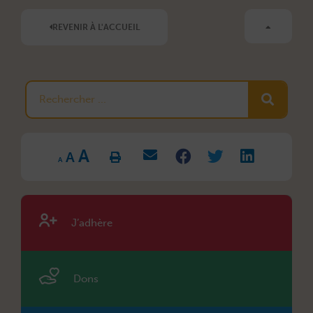
REVENIR À L'ACCUEIL
Rechercher
Increase
Reset
A
Decrease
font
A
font
font
size.
A
size.
size.
J’adhère
Dons