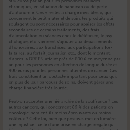
500 euros par an pour les per­son­nes malades
chroniques, en sit­u­a­tion de hand­i­cap ou de perte
d’autonomie. Ces « restes à charge invis­i­bles », qui
con­cer­nent le petit matériel de soin, les pro­duits qui
soula­gent ou sont néces­saires pour apais­er les effets
sec­ondaires de cer­tains traite­ments, des frais
d’alimentation ou séances chez le diététi­cien, le psy­
cho­logue, etc. vien­nent s’ajouter aux dépasse­ments
d’honoraires, aux fran­chis­es, aux par­tic­i­pa­tions for­
faitaires, au for­fait jour­nalier, etc., dont le mon­tant,
d’après la DREES, atteint près de 800 € en moyenne par
an pour les per­son­nes en affec­tion de longue durée et
900 euros pour les per­son­nes atteintes de can­cer. Ces
frais con­stituent un obsta­cle impor­tant pour ceux qui,
en plus de leur par­cours de soins, doivent gér­er une
charge finan­cière très lourde.
Peut-on accepter une hiérar­chie de la souf­france ? Les
autres can­cers, qui con­cer­nent 86 % des patients en
oncolo­gie, seraient-ils moins éprou­vants ou moins
coû­teux ? Cette loi, bien que pos­i­tive, met en lumière
une injus­tice : celle d’une prise en charge iné­gale qui