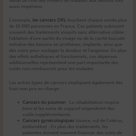
laisse de côté des mil­liers de malades aux besoins tout
aus­si impérieux.
L’exemple,
les can­cers ORL
touchent chaque année plus
de 16 000 per­son­nes en France. Ces patients subis­sent
sou­vent des traite­ments invasifs sans alter­na­tive ciblée :
l’ab­la­tion d’une par­tie du vis­age ou de la cav­ité buc­cale
entraîne des besoins en pro­thès­es, implants, ain­si que
des soins pour soulager la douleur et l’angoisse. En plus
des effets esthé­tiques et fonc­tion­nels, ces dépens­es
addi­tion­nelles représen­tent une part impor­tante des
coûts non rem­boursés pour les malades.
Les autres types de can­cers impliquent égale­ment des
frais non pris en charge :
Can­cers du poumon
: La réha­bil­i­ta­tion res­pi­ra­
toire et les soins de sup­port engen­drent des
coûts supplémentaires.
Can­cers gyné­cologiques
(ovaire, col de l’utérus,
endomètre) : En plus des traite­ments, les
patientes doivent sou­vent financer des soins de