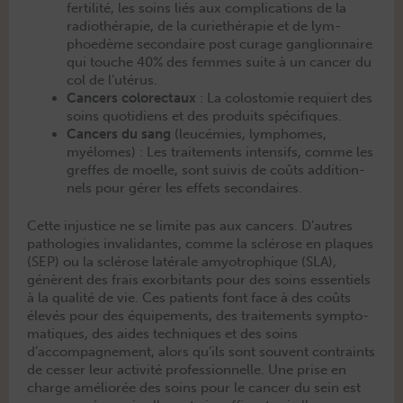
fer­til­ité, les soins liés aux com­pli­ca­tions de la
radio­thérapie, de la curi­ethérapie et de lym­
phoedème sec­ondaire post curage gan­glion­naire
qui touche 40% des femmes suite à un can­cer du
col de l’utérus.
Can­cers col­orec­taux
: La colostomie requiert des
soins quo­ti­di­ens et des pro­duits spécifiques.
Can­cers du sang
(leucémies, lym­phomes,
myélomes) : Les traite­ments inten­sifs, comme les
greffes de moelle, sont suiv­is de coûts addi­tion­
nels pour gér­er les effets secondaires.
Cette injus­tice ne se lim­ite pas aux can­cers. D’autres
patholo­gies inval­i­dantes, comme la sclérose en plaques
(SEP) ou la sclérose latérale amy­otrophique (SLA),
génèrent des frais exor­bi­tants pour des soins essen­tiels
à la qual­ité de vie. Ces patients font face à des coûts
élevés pour des équipements, des traite­ments symp­to­
ma­tiques, des aides tech­niques et des soins
d’accompagnement, alors qu’ils sont sou­vent con­traints
de cess­er leur activ­ité pro­fes­sion­nelle. Une prise en
charge améliorée des soins pour le can­cer du sein est