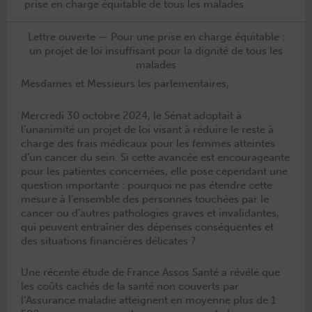
prise en charge équitable de tous les malades
Lettre ouverte — Pour une prise en charge équitable :
un projet de loi insuffisant pour la dignité de tous les
malades
Mes­dames et Messieurs les parlementaires,
Mer­cre­di 30 octo­bre 2024, le Sénat adop­tait à
l’unanimité un pro­jet de loi visant à réduire le reste à
charge des frais médi­caux pour les femmes atteintes
d’un can­cer du sein. Si cette avancée est encour­ageante
pour les patientes con­cernées, elle pose cepen­dant une
ques­tion impor­tante : pourquoi ne pas éten­dre cette
mesure à l’ensemble des per­son­nes touchées par le
can­cer ou d’autres patholo­gies graves et inval­i­dantes,
qui peu­vent entraîn­er des dépens­es con­séquentes et
des sit­u­a­tions finan­cières délicates ?
Une récente étude de France Assos San­té a révélé que
les coûts cachés de la san­té non cou­verts par
l’Assurance mal­adie atteignent en moyenne plus de 1