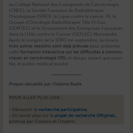
au Col­lège Nation­al des Enseignants de Can­cérolo­gie
(CNEC), la Société Française de Radio­thérapie
Oncologique (SFRO), la Ligue con­tre le can­cer 76, le
Groupe d’On­colo­gie Radio­thérapie Tête Et Cou
(GORTEC) et le Groupe­ment des Entre­pris­es Français­es
dans la LUtte con­tre le Can­cer (GEFLUC) Nor­mandie.
Après le con­grès de la SFRO mi-sep­tem­bre, au moins
trois autres ses­sions sont déjà prévues
pour présen­ter
cette
for­ma­tion inter­ac­tive sur les dif­fi­cultés à com­mu­
ni­quer en can­cérolo­gie ORL
et élargir, autant que pos­si­
ble, le pub­lic médi­cal touché.
Pro­pos recueil­lis par Vio­laine Badie
POUR ALLER PLUS LOIN :
- Décou­vrir la
recherche par­tic­i­pa­tive
.
- En savoir plus sur le
pro­jet de recherche ORig­ineL
,
pro­mue par Coras­so et l’Inserm.