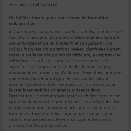
vers les arts)
et Coras­so
.
Un théâtre forum, pour une séance de formation
collaborative
« Nous serons cinq acteurs pro­fes­sion­nels, mem­bres de
Ciel, Mon Ser­ment
, qui jouerons
deux scènes illus­trant
des échanges entre un médecin et son patient
. Des
scènes
inspirées de sit­u­a­tions réelles
,
des­tinées à inter­
roger, à soulever des points de dif­fi­culté, à inspir­er une
réflex­ion
. Le tout sans jamais être accusa­teur, cet
aspect est très impor­tant »
, détaille Jeanne Gogny,
comé­di­enne et direc­trice d’acteurs. Présen­tées une pre­
mière fois dans leur inté­gral­ité, ces scènes seront
ensuite rejouées et inter­rompues par moments, pour
laiss­er inter­venir les soignants présents dans
l’assistance
. Le for­mat par­tic­i­patif du théâtre forum est
appré­cié depuis fort longtemps par le grand pub­lic, lors
de représen­ta­tions pure­ment artis­tiques. Adapter ce
for­mat à la for­ma­tion des soignants est un pari plus
récent, encore peu employé, mais qui ren­ferme un
grand poten­tiel pédagogique.