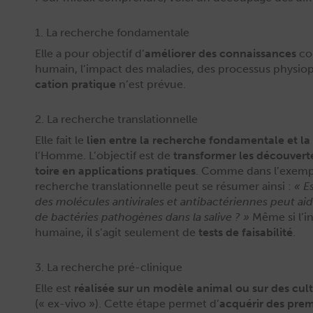
1. La recherche fondamentale
Elle a pour objec­tif d’
amélior­er des con­nais­sances
co
humain, l’impact des mal­adies, des proces­sus phys­io
ca­tion pra­tique
n’est prévue.
2. La recherche translationnelle
Elle fait le
lien entre la recherche fon­da­men­tale et la
l’Homme. L’objectif est de
trans­former les décou­verte
toire en appli­ca­tions pra­tiques
. Comme dans l’exemple
recherche trans­la­tion­nelle peut se résumer ain­si :
« E
des molécules antivi­rales et antibac­téri­ennes peut a
de bac­téries pathogènes dans la salive ? »
Même si l’in
humaine, il s’agit seule­ment de
tests de fais­abil­ité
.
3. La recherche pré-clinique
Elle est
réal­isée sur un mod­èle ani­mal ou sur des cul­
(« ex-vivo »). Cette étape per­met d’
acquérir des pre­