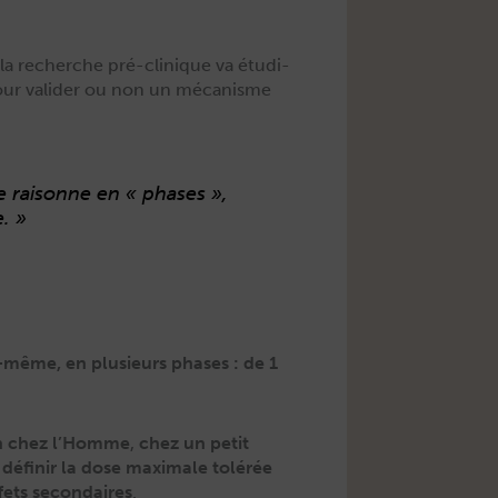
 la recherche pré-clin­ique va étudi­
 pour valid­er ou non un mécan­isme
le raisonne en « phas­es »,
e. »
e-même, en plusieurs phas­es : de 1
ion chez l’Homme
,
chez un petit
à
définir la dose max­i­male tolérée
ffets sec­ondaires
.