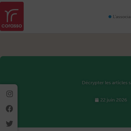
Aller
au
contenu
L’associa
Décrypter les articles 
Instagram
Facebook
Twitter
Linkedin
22 juin 2026