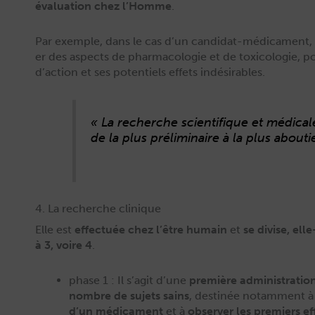
éval­u­a­tion chez l’Homme
.
Par exem­ple, dans le cas d’un can­di­dat-médica­ment,
er des aspects de phar­ma­colo­gie et de tox­i­colo­gie,
d’action et ses poten­tiels effets indésirables.
« La recherche sci­en­tifique et médi­ca
de la plus prélim­i­naire à la plus abouti
4. La recherche clinique
Elle est
effec­tuée chez l’être humain
et
se divise, ell
à 3, voire 4
.
phase 1 : Il s’agit d’une
pre­mière admin­is­tra­t
nom­bre de sujets sains
, des­tinée notam­ment 
d’un médica­ment
et à
observ­er les pre­miers e