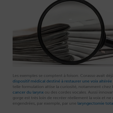
Les exem­ples se comptent à foi­son. Coras­so avait déj
dis­posi­tif médi­cal des­tiné à restau­r­er une voix altéré
telle for­mu­la­tion attise la curiosité, notam­ment che
can­cer du lar­ynx
ou des cordes vocales. Aus­si inno­vant
gorge est très loin de recréer réelle­ment la voix et n
engen­drées, par exem­ple, par une
laryn­gec­tomie tota