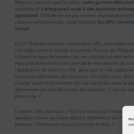
Mise en con­tact avec la salive,
cette gomme détru­irait
présents et
s’attaquerait aus­si à des bac­téries path
agres­sives
. Dif­fi­cile de ne pas penser, immé­di­ate­m
can­cers oropharyn­gés, pour lesquels
les HPV con­stit
men­té
.
Le Dr Philippe Gor­phe, onco­logue ORL, chirurgien en o
chirurgie cer­vi­co-faciale à Gus­tave Roussy de Ville­jui
« Dans ce type de recherche, on con­naît un mécan­is
Plus pré­cisé­ment ici, on con­naît le mécan­isme de l’in
l’apparition de can­cers ORL, ain­si que le rôle sup­posé
dans la pro­liféra­tion des tumeurs. On teste donc des 
charge virale et le nom­bre de ces bac­téries dans la sa
démon­tr­er un béné­fice pour les patients. C’est un s
pour cela. »
L’expert ORL pour­suit :
« Est-ce que, pour l’in­stant, il
quelque chose qui peut réduire réelle­ment les risque
Nou
phar­ynx ? Per­son­ne ne peut encore le dire. »
con