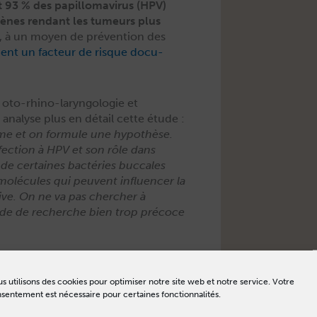
 93 % des papil­lo­mavirus (HPV)
ogènes ren­dant les tumeurs plus
ent, à un moyen de préven­tion des
uent un fac­teur de risque doc­u­
to-rhi­no-laryn­golo­gie et
f, analyse plus en détail cette étude :
me et on for­mule une hypothèse.
­fec­tion à HPV et son rôle dans
 de cer­taines bac­téries buc­cales
molécules qui peu­vent influ­encer la
live. On ne va pas chercher à
tade de recherche bien trop pré­coce
 faut y voir un sim­ple gad­get ou
s de can­cers de la bouche et du
s utilisons des cookies pour optimiser notre site web et notre service. Votre
sentement est nécessaire pour certaines fonctionnalités.