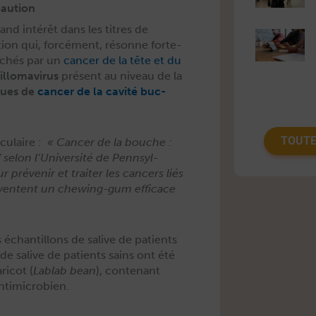
caution
rand intérêt dans les titres de
tion qui, for­cé­ment, résonne forte­
uchés par un
can­cer de la tête et du
l­lo­mavirus
présent au niveau de la
sques de
can­cer de la cav­ité buc­
TOUTE
c­u­laire :
«
Can­cer de la bouche :
elon l’U­ni­ver­sité de Penn­syl­
prévenir et traiter les can­cers liés
inven­tent un chew­ing-gum effi­cace
chan­til­lons de salive de patients
 de salive de patients sains ont été
i­cot (
Lablab bean
), con­tenant
 antimicrobien.