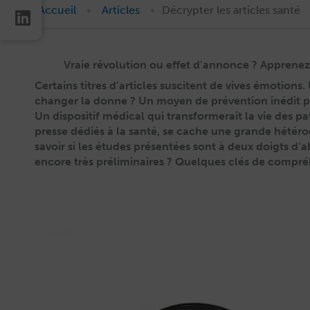
•
•
Accueil
Articles
Décrypter les articles santé
Vraie révolution ou effet d’annonce ? Apprenez 
Cer­tains titres d’articles sus­ci­tent de vives émo­tion
chang­er la donne ? Un moyen de préven­tion inédit p
Un dis­posi­tif médi­cal qui trans­formerait la vie des pat
presse dédiés à la san­té, se cache une grande hété
savoir si les études présen­tées sont à deux doigts d’a
encore très prélim­i­naires ? Quelques clés de compr