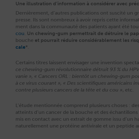
Une illustration d’information à considérer avec pré
Dernière­ment, d’autres pub­li­ca­tions ont sus­cité un g
presse. Ils sont nom­breux à avoir repris cette infor­ma­
ment dans la com­mu­nauté des patients ayant été to
cou
.
Un chew­ing-gum per­me­t­trait de détru­ire le papi
bouche
et pour­rait réduire con­sid­érable­ment les ri
cale
*.
Cer­tains titres lais­sent envis­ager une inven­tion spec­ta
ce chew­ing-gum révo­lu­tion­naire détru­it 93 % du HPV s
vanie »,
« Can­cers ORL : bien­tôt un chew­ing-gum pour 
à ce virus courant », « Des sci­en­tifiques améri­cains 
con­tre plusieurs can­cers de la tête et du cou »
, etc.
L’étude men­tion­née com­prend plusieurs choses : des é
atteints d’un can­cer de la bouche et des échan­til­lons
mis en con­tact avec un extrait de gomme issu d’un har
naturelle­ment une pro­téine antivi­rale et un pep­tide