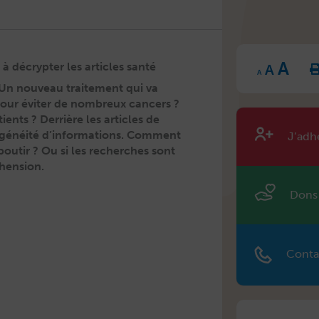
Inc
Reset
A
Decrease
fon
à décrypter les articles santé
A
font
font
size
A
size.
size.
s. Un nou­veau traite­ment qui va
our éviter de nom­breux can­cers ?
ients ? Der­rière les arti­cles de
rogénéité d’informations. Com­ment
J’adh
boutir ? Ou si les recherch­es sont
éhension.
Dons
Conta