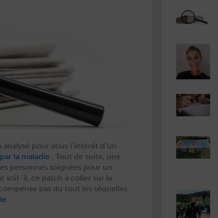
à analysé pour vous l’intérêt d’un
e par la mal­adie
. Tout de suite, une
z les per­son­nes soignées pour un
 soit-il, ce patch à coller sur la
e com­pense pas du tout les séquelles
le
.