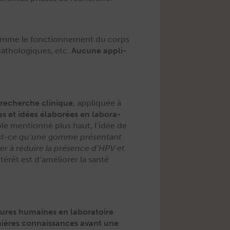
mme le fonc­tion­nement du corps
pathologiques, etc.
Aucune appli­
 recherche clin­ique
, appliquée à
s et idées élaborées en lab­o­ra­
 men­tion­né plus haut, l’idée de
st-ce qu’une gomme présen­tant
ider à réduire la présence d’HPV et
térêt est d’améliorer la san­té
tures humaines en lab­o­ra­toire
mières con­nais­sances avant une