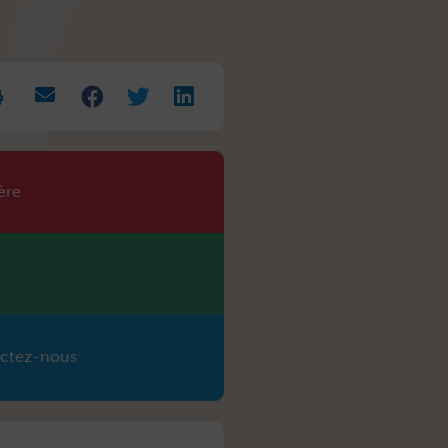
rease
t
.
ère
ctez-nous