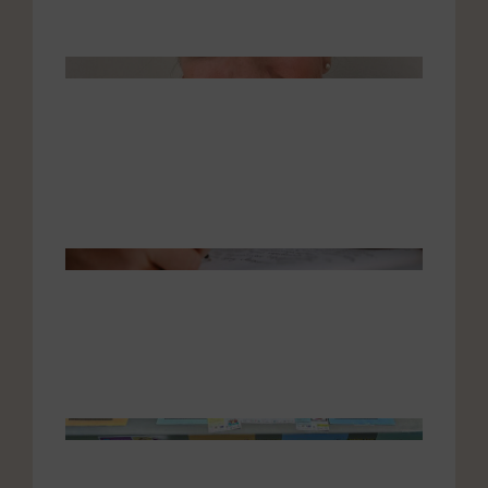
Témoi
de Car
| Prot
de lan
18 juin 
Sylvie
| Lettr
son co
18 juin 
Évène
scienti