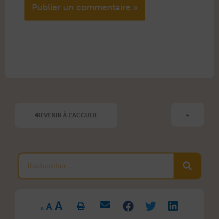
Alternative:
REVENIR À L'ACCUEIL
Rechercher
Increase
Reset
A
Decrease
font
A
font
font
size.
A
size.
size.