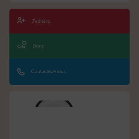
J’adhère
Dons
Contactez-nous
Décryp
les
article
santé
22 juin 