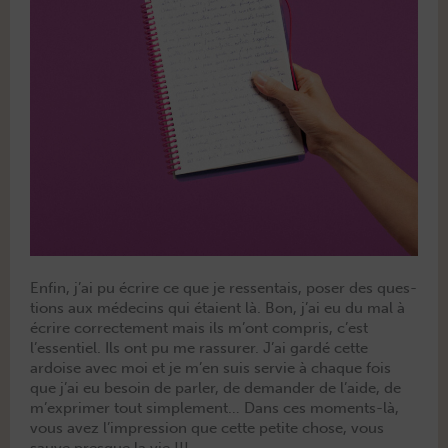
Enfin, j’ai pu écrire ce que je ressen­tais, pos­er des ques­
tions aux médecins qui étaient là. Bon, j’ai eu du mal à
écrire cor­recte­ment mais ils m’ont com­pris, c’est
l’essen­tiel. Ils ont pu me ras­sur­er. J’ai gardé cette
ardoise avec moi et je m’en suis servie à chaque fois
que j’ai eu besoin de par­ler, de deman­der de l’aide, de
m’exprimer tout sim­ple­ment… Dans ces moments-là,
vous avez l’im­pres­sion que cette petite chose, vous
sauve presque la vie !!!