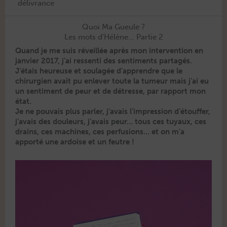
délivrance
Quoi Ma Gueule ?
Les mots d’Hélène… Partie 2
Quand je me suis réveil­lée après mon inter­ven­tion en
jan­vi­er 2017, j’ai ressen­ti des sen­ti­ments partagés.
J’étais heureuse et soulagée d’ap­pren­dre que le
chirurgien avait pu enlever toute la tumeur mais j’ai eu
un sen­ti­ment de peur et de détresse, par rap­port mon
état.
Je ne pou­vais plus par­ler, j’avais l’im­pres­sion d’é­touf­fer,
j’avais des douleurs, j’avais peur… tous ces tuyaux, ces
drains, ces machines, ces per­fu­sions… et on m’a
apporté une ardoise et un feutre !