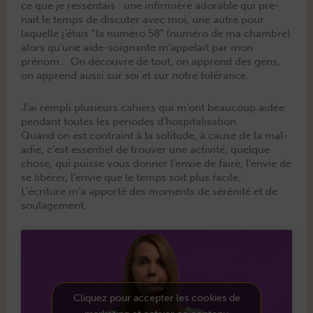
ce que je ressen­tais : une infir­mière adorable qui pre­
nait le temps de dis­cuter avec moi, une autre pour
laque­lle j’é­tais “la numéro 58” (numéro de ma cham­bre)
alors qu’une aide-soignante m’ap­pelait par mon
prénom… On décou­vre de tout, on apprend des gens,
on apprend aus­si sur soi et sur notre tolérance.
J’ai rem­pli plusieurs cahiers qui m’ont beau­coup aidée
pen­dant toutes les péri­odes d’hos­pi­tal­i­sa­tion.
Quand on est con­traint à la soli­tude, à cause de la mal­
adie, c’est essen­tiel de trou­ver une activ­ité, quelque
chose, qui puisse vous don­ner l’en­vie de faire, l’en­vie de
se libér­er, l’en­vie que le temps soit plus facile.
L’écri­t­ure m’a apporté des moments de sérénité et de
soulagement.
Cliquez pour accepter les cookies de