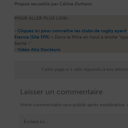
Pro­pos recueil­lis par Céline Dufranc
POUR ALLER PLUS LOIN :
-
Cliquez ici pour con­naître les clubs de rug­by ayant 
France (Site FFR)
» Dans le fil­tre en haut à droite “
typ
San­té -
”
-
Vidéo Allo Docteurs
Cette page a-t-elle répondu à vos attent
Laisser un commentaire
Écrivez
ici…