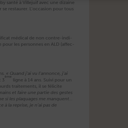
by san­té à Ville­juif avec une dizaine
 se restau­r­er. L’occasion pour tous
ti­fi­cat médi­cal de non con­tre-indi­
ale pour les per­son­nes en ALD (affec­
ns.
« Quand j’ai vu l’annonce, j’ai
ème
 3
ligne à 14 ans. Suivi pour un
rds traite­ments, il se félicite
mains et faire une par­tie des gestes
Même si les plaquages me man­quent…
 à la reprise, je n’ai pas de