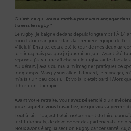
Qu’est-ce qui vous a motivé pour vous engager dan
travers le rugby ?
Le rug­by, je baigne dedans depuis longtemps ! À 14 ans
mon futur mari jouer dans la pre­mière équipe de l’éc
Ville­juif. Ensuite, cela a été le tour de mes deux garç
je n’imaginais pas que je jouerai un jour. Ayant été t
repris­es, j’ai vu une affiche sur le rug­by san­té dans la
Au début, j’avais du mal à m’imaginer pra­ti­quer ce sp
longtemps. Mais j’y suis allée. Edouard, le man­ag­er, m’
m’a fait un peu courir… Et voilà, c’était par­ti ! Alors q
d’hormonothérapie.
Avant votre retraite, vous avez bénéficié d’un mécé
pour laquelle vous travailliez, ce qui vous a permis d
Tout à fait. L’objectif était notam­ment de faire con­naî
insti­tu­tion­nels, de dévelop­per des parte­nar­i­ats, de «
Nous avons élar­gi la sec­tion Rug­by can­cer san­té. Auj