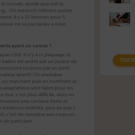
t le monde, quelle que soit la
 long… Un médecin référent assiste
­ment, il y a 21 femmes pour 5
ueuse ne va pas tarder à nous
ients ayant un cancer ?
que côté. Il n’y a ni plaquage ni
TOUTE
bal­lon est arrêté par un joueur de
mençons tou­jours par un petit
éducateur sportif. On enchaîne
 en marchant puis en trot­ti­nant et
adap­ta­tions sont faites pour les
ux, c’est plus dif­fi­cile, alors on
retrou­vent une cer­taine fierté et
e meilleure mobil­ité, plus de pep’s
tif, c’est de remet­tre son corps en
t de participer.