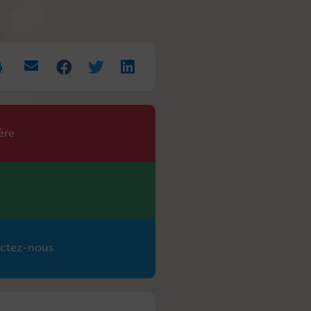
rease
t
.
ère
ctez-nous