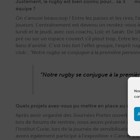
Justement,
l
e rugby est bien connu pour… sa 3
mi
équipe ?
On s’amuse beau­coup ! Entre les pass­es et les rires, l’
joueurs. L’entraînement est devenu un ren­dez-vous i
lun­di et le jeu­di, avec nos coachs, Loïc et Sarah. De 
pré ou sur un espace cou­vert s’il pleut trop. Entre les
liens d’amitié. C’est très fort l’effet groupe, l’esprit ru
club :
“Notre rug­by se con­jugue à la pre­mière per­son­
“Notre rug­by se con­jugue à la pre­mièr
Nou
con
Quels projets avez-vous pu mettre en place au sein d
A
Après avoir organ­isé des Journées Portes ouvertes en 2
lors de forums de ren­trée, nous avons présen­té notre
l’Institut Curie, lors de la journée de sen­si­bil­i­sa­tion à l’
avons égale­ment par­ticipé à l’exposition « Can­cer » à l