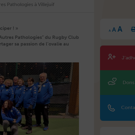
s Pathologies à Villejuif
Inc
Reset
A
Decrease
fon
ciper ! »
A
font
font
size
A
size.
size.
t Autres Patholo­gies” du Rug­by Club
rtager sa pas­sion de l’ovalie au
J’adh
Dons
Conta