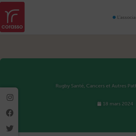
Aller
au
contenu
L’associa
Rugby Santé, Cancers et Autres Patho
Instagram
Facebook
Twitter
Linkedin
18 mars 2024