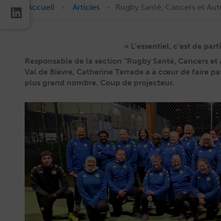
•
•
Accueil
Articles
Rugby Santé, Cancers et Autre
« L’essentiel, c’est de parti
Respon­s­able de la sec­tion “Rug­by San­té, Can­cers e
Val de Bièvre, Cather­ine Ter­rade a à cœur de faire pa
plus grand nom­bre. Coup de projecteur.