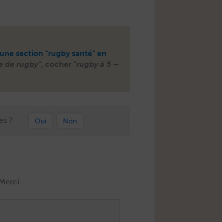
une sec­tion “rug­by san­té” en
e de rug­by
”, cocher “
rug­by à 5 –
es ?
Oui
Non