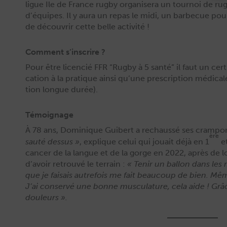
ligue Ile de France rug­by organ­is­era un tournoi de rug­
d’équipes. Il y aura un repas le midi, un bar­be­cue pour
de décou­vrir cette belle activité !
Comment s’inscrire ?
Pour être licen­cié FFR “Rug­by à 5 san­té” il faut un cer­
ca­tion à la pra­tique ain­si qu’une pre­scrip­tion médi­c
tion longue durée).
Témoignage
À 78 ans, Dominique Guib­ert a rechaussé ses cram­po
ère
sauté dessus »
, explique celui qui jouait déjà en 1
et
can­cer de la langue et de la gorge en 2022, après de lou
d’avoir retrou­vé le ter­rain :
« Tenir un bal­lon dans les 
que je fai­sais autre­fois me fait beau­coup de bien. 
J’ai con­servé une bonne mus­cu­la­ture, cela aide ! Grâce
douleurs ».