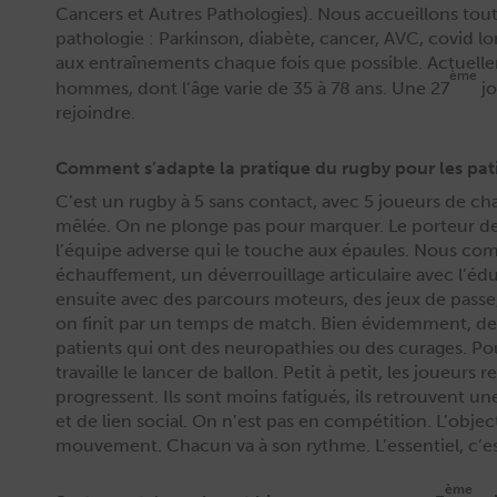
Can­cers et Autres Patholo­gies). Nous accueil­lons tou
patholo­gie : Parkin­son, dia­bète, can­cer, AVC, covid
aux entraîne­ments chaque fois que pos­si­ble. Actuelle
ème
hommes, dont l’âge varie de 35 à 78 ans. Une 27
jo
rejoindre.
Comment s’adapte la pratique du rugby pour les pat
C’est un rug­by à 5 sans con­tact, avec 5 joueurs de cha
mêlée. On ne plonge pas pour mar­quer. Le por­teur de 
l’équipe adverse qui le touche aux épaules.
Nous com­
échauf­fe­ment, un déver­rouil­lage artic­u­laire avec l’
ensuite avec des par­cours moteurs, des jeux de passe,
on finit par un temps de match.
Bien évidem­ment, des 
patients qui ont des neu­ropathies ou des curages. Pour e
tra­vaille le lancer de bal­lon. Petit à petit, les joueurs 
pro­gressent. Ils sont moins fatigués, ils retrou­vent un
et de lien social. On n’est pas en com­péti­tion. L’objec
mou­ve­ment. Cha­cun va à son rythme. L’essentiel, c’es
ème