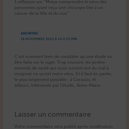
1 réflexion sur “Mieux comprendre le vécu des
personnes ayant reçu une chirurgie liée à un
cancer de la tête et du cou”
ANONYME
18 NOVEMBRE 2022 À 14 H 23 MIN
C’est vrai­ment bien de con­stater qu’une étude va
être faite sur le sujet. Trop sou­vent, les pro­fes­
sion­nels de san­té qui nous suiv­ent ont du mal à
imag­in­er ce qu’est notre vécu. Et il faut en par­ler,
le plus large­ment pos­si­ble : à Coras­so, et
ailleurs..Intéressée par l’étude,..Anne-Marie.
Laisser un commentaire