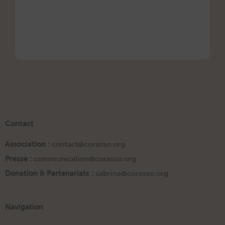
ORigi
13 mars
Contact
Association :
contact@corasso.org
Presse :
communication@corasso.org
Donation & Partenariats :
sabrina@corasso.org
Navigation