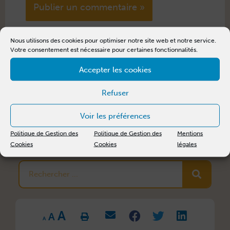
Alternative:
Nous utilisons des cookies pour optimiser notre site web et notre service.
Votre consentement est nécessaire pour certaines fonctionnalités.
Accepter les cookies
Refuser
Voir les préférences
REVENIR À L'ACCUEIL
Politique de Gestion des
Politique de Gestion des
Mentions
Cookies
Cookies
légales
Rechercher
Increase
Reset
A
Decrease
font
A
font
font
size.
A
size.
size.