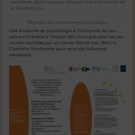
personnes ayant reçu une chirurgie liée à un cancer de
la tête et du cou
Mémoire de recherche en psychologie
Une étu­di­ante en psy­cholo­gie à l’U­ni­ver­sité de Lau­
sanne s’in­téresse à l’im­pact des chirur­gies pour les per­
son­nes touchées par un can­cer tête et cou. Mer­ci à
Char­lotte Van­damme pour ce pro­jet telle­ment
nécessaire.