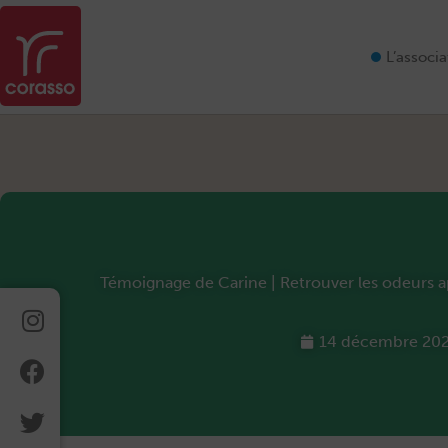
Aller
au
contenu
L’associa
Témoignage de Carine | Retrouver les odeurs a
Instagram
Facebook
Twitter
Linkedin
14 décembre 20