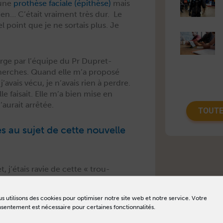
 une
pro­thèse faciale (épithèse)
mais
 rien… C’était vrai­ment très dur. Le
el point que je ne sor­tais plus. Je
charge par l’équipe du Pr Dupret-
cherch­es. Quand elle m’a pro­posé
j’avais vécu, je n’avais rien à per­dre.
lle fai­sait. Elle m’a bien mise en
’aurait arrêtée.
TOUTE
s au sujet de cette nou­velle
et, j’étais ravie de cette « trou­
e­ment, j’ai vu que le matéri­au
 avec les tis­sus. Il n’y a pas eu de
s utilisons des cookies pour optimiser notre site web et notre service. Votre
e ce soit d’autre. Quand on a défait
sentement est nécessaire pour certaines fonctionnalités.
t la forme d’un nez ! Résul­tat, deux