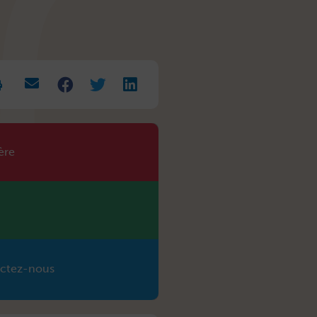
rease
t
.
ère
ctez-nous