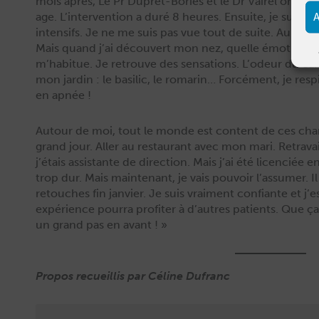
mois après, Le Pr Dupret-Bories et le Dr Vairel ont pu 
age. L’intervention a duré 8 heures. Ensuite, je suis 
A
inten­sifs. Je ne me suis pas vue tout de suite. Au débu
Mais quand j’ai décou­vert mon nez, quelle émo­tion. 
m’habitue. Je retrou­ve des sen­sa­tions. L’odeur du ca
mon jardin : le basil­ic, le romarin… For­cé­ment, je res
en apnée !
Autour de moi, tout le monde est con­tent de ces chan
grand jour. Aller au restau­rant avec mon mari. Retra­va
j’étais assis­tante de direc­tion. Mais j’ai été licen­ciée 
trop dur. Mais main­tenant, je vais pou­voir l’assumer. 
retouch­es fin jan­vi­er. Je suis vrai­ment con­fi­ante e
expéri­ence pour­ra prof­iter à d’autres patients. Que ça
un grand pas en avant ! »
Pro­pos recueil­lis par Céline Dufranc