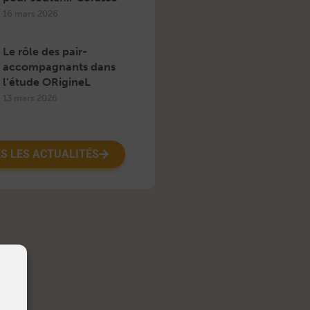
16 mars 2026
Le rôle des pair-
accompagnants dans
l’étude ORigineL
13 mars 2026
S LES ACTUALITÉS