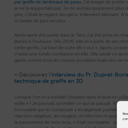
par greffe de lam­beaux de peau
, j’ai essayé de porter
je ne la sup­por­t­ais pas. Je ne sen­tais qua­si­ment plus
pire, c’était le regard des gens, telle­ment blessant. À t
m’isolais de plus en plus.
Après avoir été suiv­ie dans le Tarn, j’ai été prise en 
Bories à Toulouse. Dès 2020, elle m’a par­lé de ses re
cette greffe, j’ai tout de suite dit « oui ». Après ce que 
J’avais une totale con­fi­ance en elle. Elle savait ce qu’e
garde con­tre tous les risques pos­si­bles mais rien ne m
» Décou­vrez l’
inter­view du Pr. Dupret-Borie
tech­nique de greffe en 3D
Lorsque l’on m’a instal­lé l’implant dans le bras en juil­l
vaille » ! Je pou­vais sur­veiller ce qui se pas­sait. Rapi­d
incroy­able qui le com­po­sait s’amalgamait par­faite­ment
Nou
réac­tion néga­tive, de rougeur, d’infection ni quoi qu
con
le panse­ment de mon bras, c’était incroy­able : ça avai