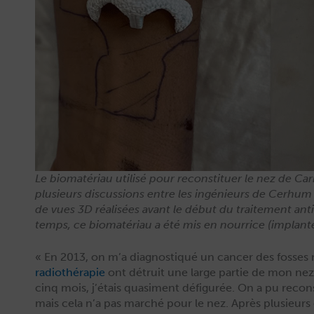
Le bio­matéri­au util­isé pour recon­stituer le nez de C
plusieurs dis­cus­sions entre les ingénieurs de Cer­hum e
de vues 3D réal­isées avant le début du traite­ment ant
temps, ce bio­matéri­au a été mis en nour­rice (implan­
« En 2013, on m’a diag­nos­tiqué un can­cer des fos­s­es
radio­thérapie
ont détru­it une large par­tie de mon ne
cinq mois, j’étais qua­si­ment défig­urée. On a pu recon­
mais cela n’a pas marché pour le nez. Après plusieur