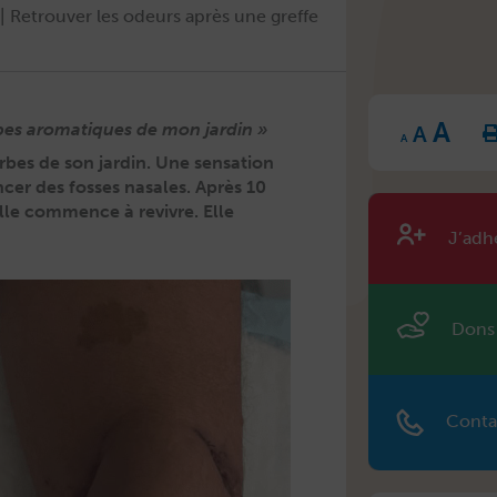
 Retrouver les odeurs après une greffe
Inc
Reset
A
Decrease
fon
rbes aromatiques de mon jardin »
A
font
font
size
A
size.
size.
bes de son jardin. Une sen­sa­tion
cer des fos­s­es nasales. Après 10
lle com­mence à revivre. Elle
J’adh
Dons
Conta