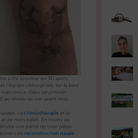
arine a été imprimé en 3D après
t l’équipe chirur­gi­cale, sur la base
i-can­céreux. Dans un pre­mier
té) au niveau de son avant-bras.
 nasales. La
chimio­thérapie
et la
z et de mon palais. En moins de
stru­ire une par­tie de mon palais
s échecs de
recon­struc­tion nasale