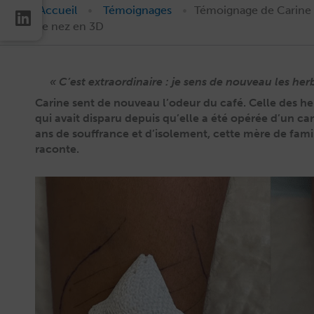
•
•
Accueil
Témoignages
Témoignage de Carine |
de nez en 3D
« C’est extraordinaire : je sens de nouveau les he
Carine sent de nou­veau l’odeur du café. Celle des her
qui avait dis­paru depuis qu’elle a été opérée d’un can­
ans de souf­france et d’isolement, cette mère de fami
raconte.